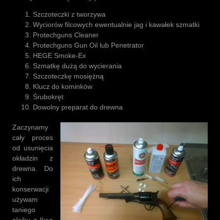
Szczoteczki z tworzywa
Wyciorów filcowych ewentualnie jag i kawałek szmatki
Protechguns Cleaner
Protechguns Gun Oil lub Penetrator
HEGE Smoke-Ex
Szmatkę dużą do wycierania
Szczoteczkę mosiężną
Klucz do kominków
Śrubokręt
Dowolny preparat do drewna
Zaczynamy
cały proces
od usunięcia
okładzin z
drewna. Do
ich
konserwacji
używam
taniego
olejku z Ikea