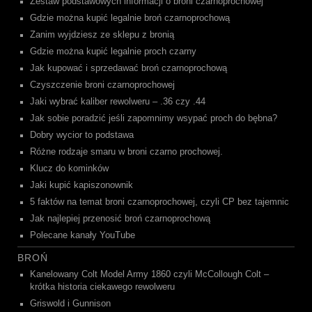
Zestaw podstawowych informacji o broni czarnoprochowej
Gdzie można kupić legalnie broń czarnoprochową
Zanim wyjdziesz ze sklepu z bronią
Gdzie można kupić legalnie proch czarny
Jak kupować i sprzedawać broń czarnoprochową
Czyszczenie broni czarnoprochowej
Jaki wybrać kaliber rewolweru – .36 czy .44
Jak sobie poradzić jeśli zapomnimy wsypać proch do bębna?
Dobry wycior to podstawa
Różne rodzaje smaru w broni czarno prochowej.
Klucz do kominków
Jaki kupić kapiszonownik
5 faktów na temat broni czarnoprochowej, czyli CP bez tajemnic
Jak najlepiej przenosić broń czarnoprochową
Polecane kanały YouTube
BROŃ
Kanelowany Colt Model Army 1860 czyli McCollough Colt –
krótka historia ciekawego rewolweru
Griswold i Gunnison