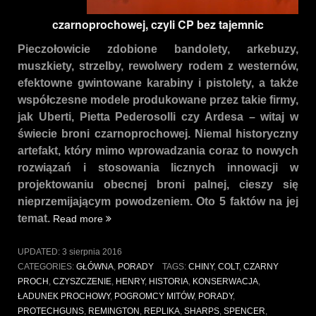
czarnoprochowej, czyli CP bez tajemnic
Pieczołowicie zdobione bandolety, arkebuzy,
muszkiety, strzelby, rewolwery rodem z westernów,
efektowne gwintowane karabiny i pistolety, a także
współczesne modele produkowane przez takie firmy,
jak Uberti, Pietta Pederosolli czy Ardesa – witaj w
świecie broni czarnoprochowej. Niemal historyczny
artefakt, który mimo wprowadzania coraz to nowych
rozwiązań i stosowania licznych innowacji w
projektowaniu obecnej broni palnej, cieszy się
nieprzemijającym powodzeniem. Oto 5 faktów na jej
„5
temat.
Read more
faktów
na
UPDATED:
3 sierpnia 2016
temat
CATEGORIES:
GŁÓWNA
,
PORADY
TAGS:
CHINY
,
COLT
,
CZARNY
broni
PROCH
,
CZYSZCZENIE
,
HENRY
,
HISTORIA
,
KONSERWACJA
,
czarnoprochowej,
ŁADUNEK PROCHOWY
,
POGROMCY MITÓW
,
PORADY
,
czyli
PROTECHGUNS
,
REMINGTON
,
REPLIKA
,
SHARPS
,
SPENCER
,