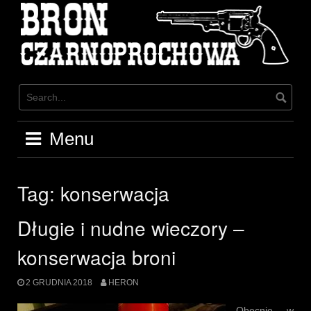
Skip
to
content
Menu
Tag:
konserwacja
Długie i nudne wieczory –
konserwacja broni
2 GRUDNIA 2018
HERON
Obecnie w