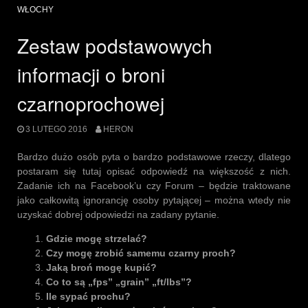
CP
WŁOCHY
bez
tajemnic”
Zestaw podstawowych
informacji o broni
czarnoprochowej
3 LUTEGO 2016
HERON
Bardzo dużo osób pyta o bardzo podstawowe rzeczy, dlatego
postaram się tutaj opisać odpowiedź na większość z nich.
Zadanie ich na Facebook’u czy Forum – będzie traktowane
jako całkowitą ignorancję osoby pytającej – można wtedy nie
uzyskać dobrej odpowiedzi na zadany pytanie.
Gdzie mogę strzelać?
Czy mogę zrobić samemu czarny proch?
Jaką broń mogę kupić?
Co to są „fps” „grain” „ft/lbs”?
Ile sypać prochu?