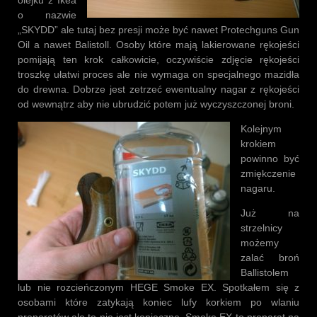
o nazwie
„SKYDD” ale tutaj bez presji może być nawet Protechguns Gun
Oil a nawet Balistoll. Osoby które mają lakierowane rękojeści
pomijają ten krok całkowicie, oczywiście zdjęcie rękojeści
troszkę ułatwi proces ale nie wymaga on specjalnego mazidła
do drewna. Dobrze jest zetrzeć ewentualny nagar z rękojeści
od wewnątrz aby nie ubrudzić potem już wyczyszczonej broni.
Kolejnym
krokiem
powinno być
zmiękczenie
nagaru.
Już na
strzelnicy
możemy
zalać broń
Ballistolem
lub nie rozcieńczonym HEGE Smoke EX. Spotkałem się z
osobami które zatykają koniec lufy korkiem po wlaniu
preparatów ale to nie jest konieczne. Smoke EX to preparat na