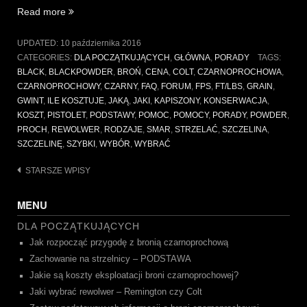
„Zestaw
Read more
podstawowych
informacji
UPDATED:
10 października 2016
o
CATEGORIES:
DLA POCZĄTKUJĄCYCH
,
GŁÓWNA
,
PORADY
TAGS:
broni
BLACK
,
BLACKPOWDER
,
BROŃ
,
CENA
,
COLT
,
CZARNOPROCHOWA
,
czarnoprochowej”
CZARNOPROCHOWY
,
CZARNY
,
FAQ
,
FORUM
,
FPS
,
FT/LBS
,
GRAIN
,
GWINT
,
ILE KOSZTUJE
,
JAKĄ
,
JAKI
,
KAPISZONY
,
KONSERWACJA
,
KOSZT
,
PISTOLET
,
PODSTAWY
,
POMOC
,
POMOCY
,
PORADY
,
POWDER
,
PROCH
,
REWOLWER
,
RODZAJE
,
SMAR
,
STRZELAĆ
,
SZCZELINA
,
SZCZELINĘ
,
SZYBKI
,
WYBÓR
,
WYBRAĆ
Nawigacja
STARSZE WPISY
po
MENU
wpisach
DLA POCZĄTKUJĄCYCH
Jak rozpocząć przygodę z bronią czarnoprochową
Zachowanie na strzelnicy – PODSTAWA
Jakie są koszty eksploatacji broni czarnoprochowej?
Jaki wybrać rewolwer – Remington czy Colt