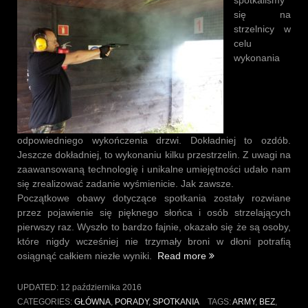
spotkaliśmy
się na
strzelnicy w
celu
wykonania
odpowiedniego wykończenia drzwi. Dokładniej to ozdób.
Jeszcze dokładniej, to wykonaniu kilku przestrzelin. Z uwagi na
zaawansowaną technologię i unikalne umiejętności udało nam
się zrealizować zadanie wyśmienicie. Jak zawsze.
Początkowe obawy dotyczące spotkania zostały rozwiane
przez pojawienie się pięknego słońca i osób strzelających
pierwszy raz. Wyszło to bardzo fajnie, okazało się że są osoby,
które nigdy wcześniej nie trzymały broni w dłoni potrafią
„Spotkanie
osiągnąć całkiem niezłe wyniki.
Read more
w
Siemianowicach
UPDATED:
12 października 2016
Śląskich
CATEGORIES:
GŁÓWNA
,
PORADY
,
SPOTKANIA
TAGS:
ARMY
,
BEZ
,