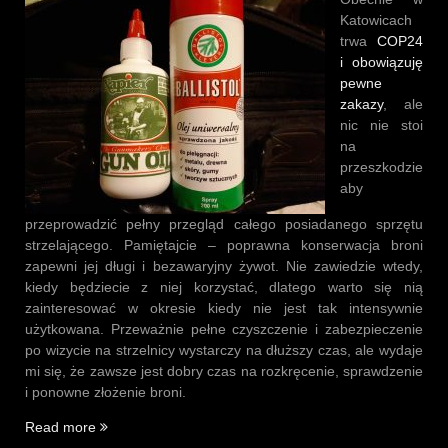
Katowicach
trwa
COP24
i obowiązuję
pewne
zakazy
, ale
nic nie stoi
na
przeszkodzie
aby
przeprowadzić pełny przegląd całego posiadanego sprzętu
strzelającego. Pamiętajcie – poprawna konserwacja broni
zapewni jej długi i bezawaryjny żywot. Nie zawiedzie wtedy,
kiedy będziecie z niej korzystać, dlatego warto się nią
zainteresować w okresie kiedy nie jest tak intensywnie
użytkowana. Przeważnie pełne czyszczenie i zabezpieczenie
po wizycie na strzelnicy wystarczy na dłuższy czas, ale wydaje
mi się, że zawsze jest dobry czas na rozkręcenie, sprawdzenie
i ponowne złożenie broni.
„Długie
Read more
i