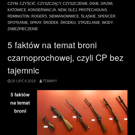
i
CZYM
,
CZYŚCIĆ
,
CZYSZCZĄCY
,
CZYSZCZENIE
,
DIXIE
,
DRZWI
,
Dixie
KATOWICE
,
KONSERWACJA
,
NEW
,
OLEJ
,
PROTECHGUNS
,
11.08.2016”
REMINGTON
,
ROGERS
,
SIEMIANOWWICE
,
ŚLĄSKIE
,
SPENCER
,
SPOTKANIE
,
SPRAY
,
ŚRODEK
,
ŚRODKU
,
STRZELANIE
,
WODY
,
ZABEZPIECZENIE
5 faktów na temat broni
czarnoprochowej, czyli CP bez
tajemnic
26 LIPCA 2016
TOMMY!
5 faktów
na temat
broni