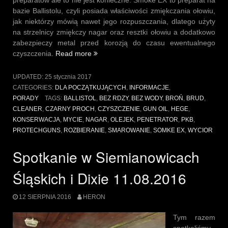
bazie Ballistolu, czyli posiada właściwości zmiękczania ołowiu,
jak niektórzy mówią nawet jego rozpuszczania, dlatego użyty
na strzelnicy zmiękczy nagar oraz resztki ołowiu a dodatkowo
zabezpieczy metal przed korozją do czasu ewentualnego
„Czyszczenie
czyszczenia.
Read more
rewolweru
w
UPDATED:
25 stycznia 2017
100ml
CATEGORIES:
DLA POCZĄTKUJĄCYCH
,
INFORMACJE
,
wody.
PORADY
TAGS:
BALLISTOL
,
BEZ RDZY
,
BEZ WODY
,
BROŃ
,
BRUD
,
Colt,
CLEANER
,
CZARNY PROCH
,
CZYSZCZENIE
,
GUN OIL
,
HEGE
,
Remington,
KONSERWACJA
,
MYCIE
,
NAGAR
,
OLEJEK
,
PENETRATOR
,
PKB
,
Rogers
PROTECHGUNS
,
ROZBIERANIE
,
SMAROWANIE
,
SOMKE EX
,
WYCIOR
&
Spencer,
Spotkanie w Siemianowicach
Starr”
Śląskich i Dixie 11.08.2016
12 SIERPNIA 2016
HERON
Tym razem