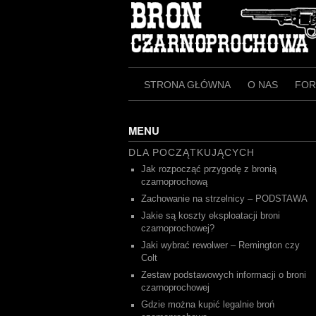
Skip
to
content
STRONA GŁÓWNA
O NAS
FO
MENU
DLA POCZĄTKUJĄCYCH
Jak rozpocząć przygodę z bronią
czarnoprochową
Zachowanie na strzelnicy – PODSTAWA
Jakie są koszty eksploatacji broni
czarnoprochowej?
Jaki wybrać rewolwer – Remington czy
Colt
Zestaw podstawowych informacji o broni
czarnoprochowej
Gdzie można kupić legalnie broń