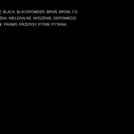
dotyczące
broni
Z
,
BLACK
,
BLACKPOWDER
,
BROŃ
,
BRONI
,
CO
,
czarnoprochowej”
ŻNA
,
NIELEGALNE
,
NOSZENIE
,
ODPOWIEDZI
,
K
,
PRAWO
,
PRZEPISY
,
PYTAŃ
,
PYTANIA
,