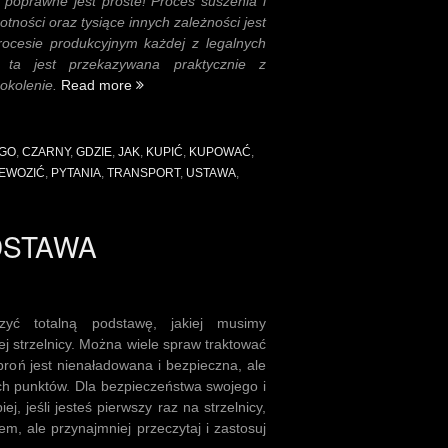
 poprawne jest proste! Proces suszenia i
gotności oraz tysiące innych zależności jest
rocesie produkcyjnym każdej z legalnych
 ta jest przekazywana praktycznie z
„Gdzie
okolenie.
Read more
można
kupić
legalnie
GO
,
CZARNY
,
GDZIE
,
JAK
,
KUPIĆ
,
KUPOWAĆ
,
proch
EWOZIĆ
,
PYTANIA
,
TRANSPORT
,
USTAWA
,
czarny”
ODSTAWA
yć totalną podstawę, jakiej musimy
j strzelnicy. Można wiele spraw traktować
roń jest nienaładowana i bezpieczna, ale
h punktów. Dla bezpieczeństwa swojego i
ej, jeśli jesteś pierwszy raz na strzelnicy,
m, ale przynajmniej przeczytaj i zastosuj