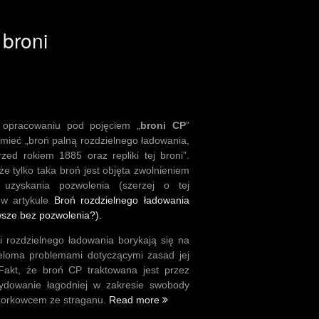
broni
 opracowaniu pod pojęciem „
broni CP
”
mieć „broń palną rozdzielnego ładowania,
zed rokiem 1885 oraz repliki tej broni”.
 tylko taka broń jest objęta zwolnieniem
uzyskania pozwolenia (szerzej o tej
 w artykule
Broń rozdzielnego ładowania
wsze bez pozwolenia?).
ni rozdzielnego ładowania borykają się na
eloma problemami dotyczącymi zasad jej
Fakt, że broń CP traktowana jest przez
cydowanie łagodniej w zakresie swobody
„Odpowiedzi
z korkowcem ze straganu.
Read more
prawnika