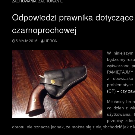
ZACHOWANIA
,
ZACHOWANIE
Odpowiedzi prawnika dotyczące 
czarnoprochowej
5 MAJA 2016
HERON
W niniejszym
będziemy rozu
wytworzoną pr
PAMIĘTAJMY że
z obowiązku 
problematyce
(CP) – czy za
Miłośnicy bro
co dzień z wi
użytkowania. 
przepisy zde
obrotu, nie oznacza jednak, że można się z nią obchodzić jak 