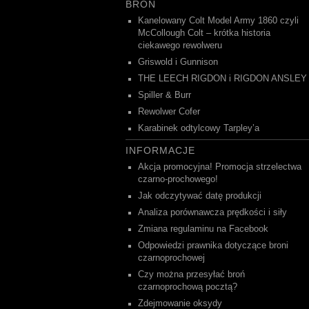
BROŃ
Kanelowany Colt Model Army 1860 czyli
McCollough Colt – krótka historia
ciekawego rewolweru
Griswold i Gunnison
THE LEECH RIGDON i RIGDON ANSLEY
Spiller & Burr
Rewolwer Cofer
Karabinek odtylcowy Tarpley’a
INFORMACJE
Akcja promocyjna! Promocja strzelectwa
czarno-prochowego!
Jak odczytywać datę produkcji
Analiza porównawcza prędkości i siły
Zmiana regulaminu na Facebook
Odpowiedzi prawnika dotyczące broni
czarnoprochowej
Czy można przesyłać broń
czarnoprochową pocztą?
Zdejmowanie oksydy