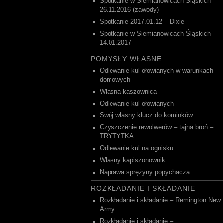
Spotkanie w Siemianowicach Śląskich
26.11.2016 (zawody)
Spotkanie 2017.01.12 – Dixie
Spotkanie w Siemianowicach Śląskich
14.01.2017
POMYSŁY WŁASNE
Odlewanie kul ołowianych w warunkach
domowych
Własna kaszownica
Odlewanie kul ołowianych
Swój własny klucz do kominków
Czyszczenie rewolwerów – tajna broń –
TRYTYTKA
Odlewanie kul na ognisku
Własny kapiszonownik
Naprawa sprężyny popychacza
ROZKŁADANIE I SKŁADANIE
Rozkładanie i składanie – Remington New
Army
Rozkładanie i składanie –