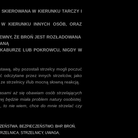
 SKIEROWANA W KIERUNKU TARCZY I
I W KIERUNKU INNYCH OSÓB, ORAZ
 PEWNY, ŻE BROŃ JEST ROZŁADOWANA
WANĄ
W KABURZE LUB POKROWCU, NIGDY W
awą, aby pozostali strzelcy mogli poczuć
ć odczytane przez innych strzelców, jako
e strzelnicy i/lub mocną słowną reakcją.
zasami aż się obawiam osób strzelających
ej będzie miała problem natury osobistej.
, to nie wiem, chce do mnie strzelać czy
CZEŃSTWA
,
BEZPIECZEŃSTWO
,
BHP
,
BROŃ
,
TRZELNICA
,
STRZELNICY
,
UWAGA
,