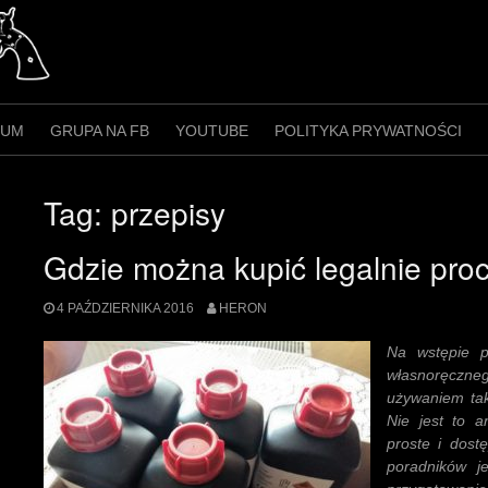
RUM
GRUPA NA FB
YOUTUBE
POLITYKA PRYWATNOŚCI
Tag:
przepisy
Gdzie można kupić legalnie pro
4 PAŹDZIERNIKA 2016
HERON
Na wstępie p
własnoręczne
używaniem tak
Nie jest to a
proste i dost
poradników j