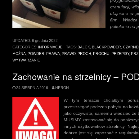
przygotowanie
granulacji, wil
utajnione w p
firm. Wiedza
pokolenia na p
UPDATED:
6 grudnia 2022
CATEGORIES:
INFORMACJE
TAGS:
BALCK
,
BLACKPOWDER
,
CZARNE
MOŻNA
,
POWDER
,
PRAWA
,
PRAWO
,
PROCH
,
PROCHU
,
PRZEPISY
,
PRZ
WYTWARZANIE
Zachowanie na strzelnicy – P
24 SIERPNIA 2016
HERON
W tym temacie chciałbym porusz
przestrzegać podczas pobytu na każde
jako oczywiste, samemu wiedzieć że b
MUSIMY zastosować się do poniższyc
innych użytkowników strzelnicy. Najlepi
dobrze jest się zapoznać z regulamine