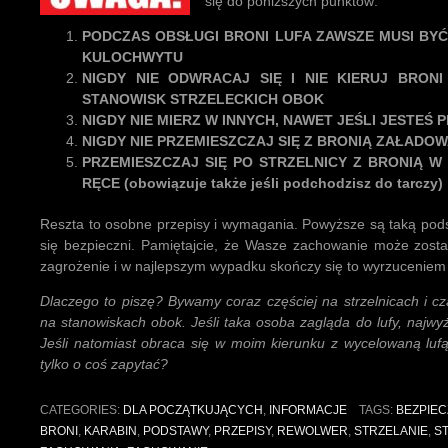
się do poniższych punktów:
PODCZAS OBSŁUGI BRONI LUFA ZAWSZE MUSI BYĆ
KULOCHWYTU
NIGDY NIE ODWRACAJ SIĘ I NIE KIERUJ BRON
STANOWISK STRZELECKICH OBOK
NIGDY NIE MIERZ W INNYCH, NAWET JEŚLI JESTEŚ
NIGDY NIE PRZEMIESZCZAJ SIĘ Z BRONIĄ ZAŁADO
PRZEMIESZCZAJ SIĘ PO STRZELNICY Z BRONIĄ 
RĘCE (obowiązuje także jeśli podchodzisz do tarczy)
Reszta to osobne przepisy i wymagania. Powyższe są taką podst
się bezpieczni. Pamiętajcie, że Wasze zachowanie może zosta
zagrożenie i w najlepszym wypadku skończy się to wyrzuceniem z
Dlaczego to piszę? Bywamy coraz częściej na strzelnicach i c
na stanowiskach obok. Jeśli taka osoba zagląda do lufy, najwyż
Jeśli natomiast obraca się w moim kierunku z wycelowaną lufą
tylko o coś zapytać?
CATEGORIES:
DLA POCZĄTKUJĄCYCH
,
INFORMACJE
TAGS:
BEZPIE
BRONI
,
KARABIN
,
PODSTAWY
,
PRZEPISY
,
REWOLWER
,
STRZELANIE
,
S