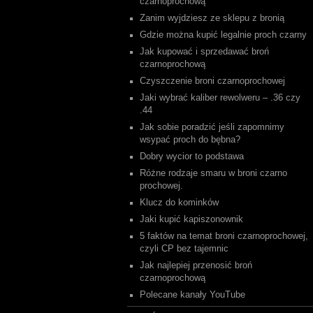
czarnoprochową
Zanim wyjdziesz ze sklepu z bronią
Gdzie można kupić legalnie proch czarny
Jak kupować i sprzedawać broń
czarnoprochową
Czyszczenie broni czarnoprochowej
Jaki wybrać kaliber rewolweru – .36 czy
.44
Jak sobie poradzić jeśli zapomnimy
wsypać proch do bębna?
Dobry wycior to podstawa
Różne rodzaje smaru w broni czarno
prochowej.
Klucz do kominków
Jaki kupić kapiszonownik
5 faktów na temat broni czarnoprochowej,
czyli CP bez tajemnic
Jak najlepiej przenosić broń
czarnoprochową
Polecane kanały YouTube