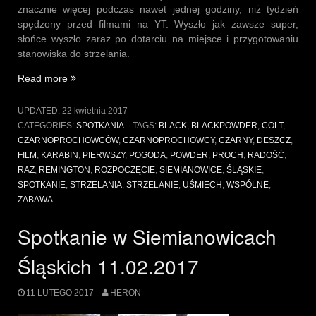
znacznie więcej podczas nawet jednej godziny, niż tydzień
spędzony przed filmami na YT. Wyszło jak zawsze super,
słońce wyszło zaraz po dotarciu na miejsce i przygotowaniu
stanowiska do strzelania.
„Spotkanie
Read more
w
Siemianowicach
UPDATED:
22 kwietnia 2017
Śląskich
CATEGORIES:
SPOTKANIA
TAGS:
BLACK
,
BLACKPOWDER
,
COLT
,
22.04.2017”
CZARNOPROCHOWCÓW
,
CZARNOPROCHOWCY
,
CZARNY
,
DESZCZ
,
FILM
,
KARABIN
,
PIERWSZY
,
POGODA
,
POWDER
,
PROCH
,
RADOŚĆ
,
RAZ
,
REMINGTON
,
ROZPOCZĘCIE
,
SIEMIANOWICE
,
ŚLĄSKIE
,
SPOTKANIE
,
STRZELANIA
,
STRZELANIE
,
UŚMIECH
,
WSPÓLNE
,
ZABAWA
Spotkanie w Siemianowicach
Śląskich 11.02.2017
11 LUTEGO 2017
HERON