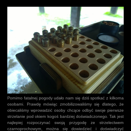
Pomimo fatalnej pogody udało nam się dziś spotkać z kilkoma
osobami. Prawdę mówiąc zmobilizowaliśmy się dlatego, że
obiecaliśmy wprowadzić osoby chcące odbyć swoje pierwsze
strzelanie pod okiem kogoś bardziej doświadczonego. Tak jest
najlepiej rozpoczynać swoją przygodę ze strzelectwem
czarnoprochowym, można się dowiedzieć i doświadczyć