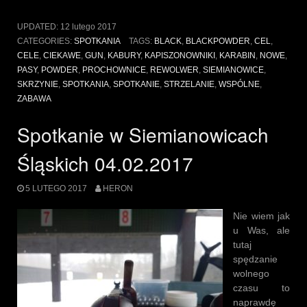
w
Siemianowicach
UPDATED:
12 lutego 2017
Śląskich
CATEGORIES:
SPOTKANIA
TAGS:
BLACK
,
BLACKPOWDER
,
CEL
,
11.02.2017”
CELE
,
CIEKAWE
,
GUN
,
KABURY
,
KAPISZONOWNIKI
,
KARABIN
,
NOWE
,
PASY
,
POWDER
,
PROCHOWNICE
,
REWOLWER
,
SIEMIANOWICE
,
SKRZYNIE
,
SPOTKANIA
,
SPOTKANIE
,
STRZELANIE
,
WSPÓLNE
,
ZABAWA
Spotkanie w Siemianowicach
Śląskich 04.02.2017
5 LUTEGO 2017
HERON
Nie wiem jak
u Was, ale
tutaj
spędzanie
wolnego
czasu to
naprawdę