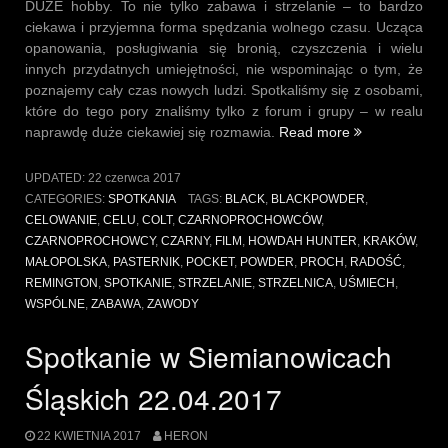
DUŻE hobby. To nie tylko zabawa i strzelanie – to bardzo
ciekawa i przyjemna forma spędzania wolnego czasu. Ucząca
opanowania, posługiwania się bronią, czyszczenia i wielu
innych przydatnych umiejętności, nie wspominając o tym, że
poznajemy cały czas nowych ludzi. Spotkaliśmy się z osobami,
które do tego pory znaliśmy tylko z forum i grupy – w realu
„Po
naprawdę duże ciekawiej się rozmawia.
Read more
spotkaniu
z
UPDATED:
22 czerwca 2017
BLACKPOWDE
CATEGORIES:
SPOTKANIA
TAGS:
BLACK
,
BLACKPOWDER
,
–
CELOWANIE
,
CELU
,
COLT
,
CZARNOPROCHOWCÓW
,
Strzelnica
CZARNOPROCHOWCY
,
CZARNY
,
FILM
,
HOWDAH HUNTER
,
KRAKÓW
,
sportowa
MAŁOPOLSKA
,
PASTERNIK
,
POCKET
,
POWDER
,
PROCH
,
RADOŚĆ
,
Pasternik”
REMINGTON
,
SPOTKANIE
,
STRZELANIE
,
STRZELNICA
,
UŚMIECH
,
WSPÓLNE
,
ZABAWA
,
ZAWODY
Spotkanie w Siemianowicach
Śląskich 22.04.2017
22 KWIETNIA 2017
HERON