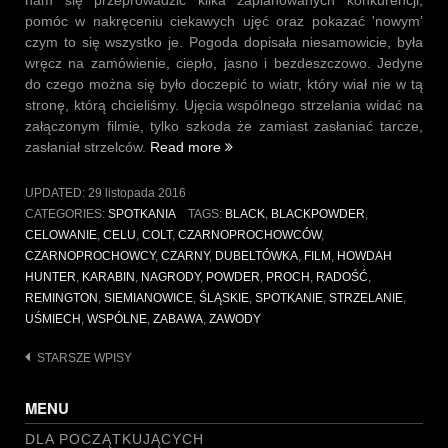
nam się przeprowadzić kilka zaplanowanych konkurencji,
pomóc w nakręceniu ciekawych ujęć oraz pokazać 'nowym’
czym to się wszystko je. Pogoda dopisała niesamowicie, była
wręcz na zamówienie, ciepło, jasno i bezdeszczowo. Jedyne
do czego można się było doczepić to wiatr, który wiał nie w tą
stronę, którą chcieliśmy. Ujęcia wspólnego strzelania widać na
załączonym filmie, tylko szkoda że zamiast zasłaniać tarcze,
„Spotkanie
zasłaniał strzelców.
Read more
w
Siemianowicach
UPDATED:
29 listopada 2016
Śląskich
CATEGORIES:
SPOTKANIA
TAGS:
BLACK
,
BLACKPOWDER
,
26.11.2016
CELOWANIE
,
CELU
,
COLT
,
CZARNOPROCHOWCÓW
,
(zawody)”
CZARNOPROCHOWCY
,
CZARNY
,
DUBELTÓWKA
,
FILM
,
HOWDAH
HUNTER
,
KARABIN
,
NAGRODY
,
POWDER
,
PROCH
,
RADOŚĆ
,
REMINGTON
,
SIEMIANOWICE
,
ŚLĄSKIE
,
SPOTKANIE
,
STRZELANIE
,
UŚMIECH
,
WSPÓLNE
,
ZABAWA
,
ZAWODY
Nawigacja
STARSZE WPISY
po
MENU
wpisach
DLA POCZĄTKUJĄCYCH