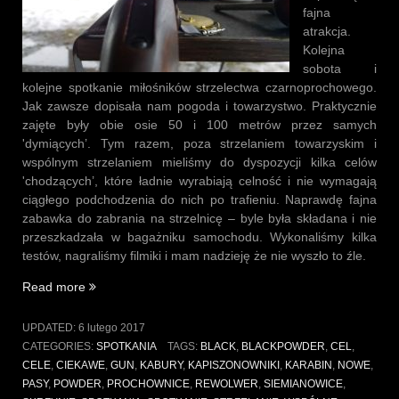
fajna
atrakcja.
Kolejna
sobota i
kolejne spotkanie miłośników strzelectwa czarnoprochowego.
Jak zawsze dopisała nam pogoda i towarzystwo. Praktycznie
zajęte były obie osie 50 i 100 metrów przez samych
'dymiących’. Tym razem, poza strzelaniem towarzyskim i
wspólnym strzelaniem mieliśmy do dyspozycji kilka celów
'chodzących’, które ładnie wyrabiają celność i nie wymagają
ciągłego podchodzenia do nich po trafieniu. Naprawdę fajna
zabawka do zabrania na strzelnicę – byle była składana i nie
przeszkadzała w bagażniku samochodu. Wykonaliśmy kilka
testów, nagraliśmy filmiki i mam nadzieję że nie wyszło to źle.
„Spotkanie
Read more
w
Siemianowicach
UPDATED:
6 lutego 2017
Śląskich
CATEGORIES:
SPOTKANIA
TAGS:
BLACK
,
BLACKPOWDER
,
CEL
,
04.02.2017”
CELE
,
CIEKAWE
,
GUN
,
KABURY
,
KAPISZONOWNIKI
,
KARABIN
,
NOWE
,
PASY
,
POWDER
,
PROCHOWNICE
,
REWOLWER
,
SIEMIANOWICE
,