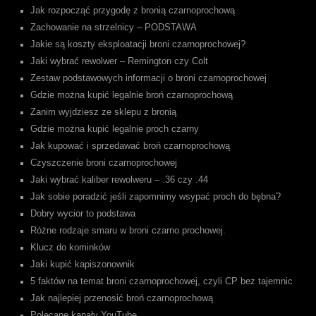
Jak rozpocząć przygodę z bronią czarnoprochową
Zachowanie na strzelnicy – PODSTAWA
Jakie są koszty eksploatacji broni czarnoprochowej?
Jaki wybrać rewolwer – Remington czy Colt
Zestaw podstawowych informacji o broni czarnoprochowej
Gdzie można kupić legalnie broń czarnoprochową
Zanim wyjdziesz ze sklepu z bronią
Gdzie można kupić legalnie proch czarny
Jak kupować i sprzedawać broń czarnoprochową
Czyszczenie broni czarnoprochowej
Jaki wybrać kaliber rewolweru – .36 czy .44
Jak sobie poradzić jeśli zapomnimy wsypać proch do bębna?
Dobry wycior to podstawa
Różne rodzaje smaru w broni czarno prochowej.
Klucz do kominków
Jaki kupić kapiszonownik
5 faktów na temat broni czarnoprochowej, czyli CP bez tajemnic
Jak najlepiej przenosić broń czarnoprochową
Polecane kanały YouTube