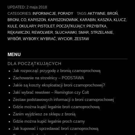
na
UPDATED:
2 maja 2018
strzelnicę”
CATEGORIES:
INFORMACJE
,
PORADY
TAGS:
AKTYWNE
,
BROŃ
,
BRONI
,
CO
,
KAPISZON
,
KAPISZONOWNIK
,
KARABIN
,
KASZKA
,
KLUCZ
,
KULE
,
OKULARY
,
PISTOLET
,
POCZĄTKUJĄCY
,
PRZYBITKA
,
RĘKAWICZKI
,
REWOLWER
,
SŁUCHAWKI
,
SMAR
,
STRZELANIE
,
WYBÓR
,
WYBORY
,
WYBRAĆ
,
WYCIOR
,
ZESTAW
MENU
DLA POCZĄTKUJĄCYCH
Jak rozpocząć przygodę z bronią czarnoprochową
Zachowanie na strzelnicy – PODSTAWA
Jakie są koszty eksploatacji broni czarnoprochowej?
Jaki wybrać rewolwer – Remington czy Colt
Zestaw podstawowych informacji o broni czarnoprochowej
Gdzie można kupić legalnie broń czarnoprochową
Zanim wyjdziesz ze sklepu z bronią
Gdzie można kupić legalnie proch czarny
Jak kupować i sprzedawać broń czarnoprochową