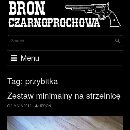
Skip
to
content
Menu
Tag:
przybitka
Zestaw minimalny na strzelnicę
1 MAJA 2018
HERON