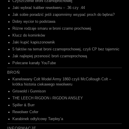
Czyszczenie broni czarnoprochowej
Jaki wybrać kaliber rewolweru – .36 czy .44
Jak sobie poradzić jeśli zapomnimy wsypać proch do bębna?
Dobry wycior to podstawa
Różne rodzaje smaru w broni czarno prochowej.
Klucz do kominków
Jaki kupić kapiszonownik
5 faktów na temat broni czarnoprochowej, czyli CP bez tajemnic
Jak najlepiej przenosić broń czarnoprochową
Polecane kanały YouTube
BROŃ
Kanelowany Colt Model Army 1860 czyli McCollough Colt –
krótka historia ciekawego rewolweru
Griswold i Gunnison
THE LEECH RIGDON i RIGDON ANSLEY
Spiller & Burr
Rewolwer Cofer
Karabinek odtylcowy Tarpley’a
INFORMACJE