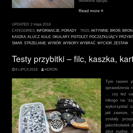
ulubiona opcja).
„Zestaw
Read more
minimalny
na
UPDATED:
2 maja 2018
strzelnicę”
CATEGORIES:
INFORMACJE
,
PORADY
TAGS:
AKTYWNE
,
BROŃ
,
BRON
KASZKA
,
KLUCZ
,
KULE
,
OKULARY
,
PISTOLET
,
POCZĄTKUJĄCY
,
PRZYBI
SMAR
,
STRZELANIE
,
WYBÓR
,
WYBORY
,
WYBRAĆ
,
WYCIOR
,
ZESTAW
Testy przybitki – filc, kaszka, ka
8 LIPCA 2016
HERON
Tym razem po
sprawdzenia r
… czy też ca
nikogo na 'z
wykorzystać c
jak zawsze, n
zostały prze
jakichkolwiek 
zbyt nudne, t