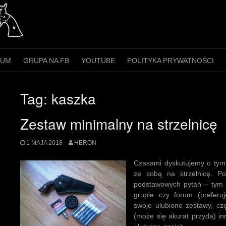
RUM
GRUPA NA FB
YOUTUBE
POLITYKA PRYWATNOŚCI
Tag:
kaszka
Zestaw minimalny na strzelnicę
1 MAJA 2018
HERON
Czasami dyskutujemy o tym,
ze sobą na strzelnicę. Po
podstawowych pytań – tym 
grupie czy forum (preferu
swoje ulubione zestawy, cz
(może się akurat przyda) in