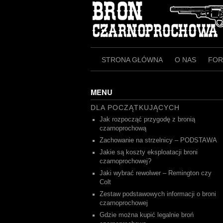
Skip
to
content
STRONA GŁÓWNA
O NAS
FO
MENU
DLA POCZĄTKUJĄCYCH
Jak rozpocząć przygodę z bronią
czarnoprochową
Zachowanie na strzelnicy – PODSTAWA
Jakie są koszty eksploatacji broni
czarnoprochowej?
Jaki wybrać rewolwer – Remington czy
Colt
Zestaw podstawowych informacji o broni
czarnoprochowej
Gdzie można kupić legalnie broń