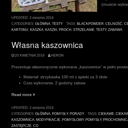
(musicie wyba
UPDATED:
3 sierpnia 2016
CATEGORIES:
GŁÓWNA
,
TESTY
TAGS:
BLACKPOWDER
,
CELNOŚĆ
,
C
KARTONU
,
KASZKA
,
KASZKI
,
PROCH
,
STRZELANIE
,
TESTY
,
ZABAWA
Własna kaszownica
20 KWIETNIA 2016
HERON
Prezentuje własnoręcznie wykonana „kaszownice” w pełni powta
Materiał: strzykawka 100 ml z apteki za 3 złote
Czas wykonania: 2 godziny zabaw
„Własna
Read more
kaszownica”
UPDATED:
3 sierpnia 2016
CATEGORIES:
GŁÓWNA
,
POMYSŁY
,
PORADY
TAGS:
CIEKAWE
,
CIEKA
KASZOWNICA
,
MODYFIKACJE
,
POMYSŁOWY
,
POMYSŁY
,
PROCHOWNIC
ZASTĘPCZE. CO