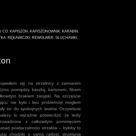
I
,
CO
,
KAPISZON
,
KAPISZONOWNIK
,
KARABIN
,
TKA
,
RĘKAWICZKI
,
REWOLWER
,
SŁUCHAWKI
,
rton
jawiłem się na strzelnicy z zamiarem
óżnic pomiędzy kaszką, kartonem, filcem
łkowitym brakiem zasypki. Na szczęście
ającu’ nie było i bez problemów mogłem
ały tor do spokojnych testów. Oczywiście
ależy to wyraźnie potwierdzić że testy
prowadzone z całkowitym pominięciem
zasad powtarzalności strzałów – byłoby to
utaj chodziło o samą radość strzelania