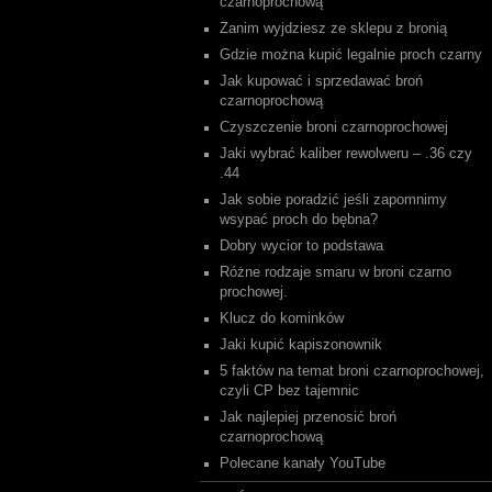
czarnoprochową
Zanim wyjdziesz ze sklepu z bronią
Gdzie można kupić legalnie proch czarny
Jak kupować i sprzedawać broń
czarnoprochową
Czyszczenie broni czarnoprochowej
Jaki wybrać kaliber rewolweru – .36 czy
.44
Jak sobie poradzić jeśli zapomnimy
wsypać proch do bębna?
Dobry wycior to podstawa
Różne rodzaje smaru w broni czarno
prochowej.
Klucz do kominków
Jaki kupić kapiszonownik
5 faktów na temat broni czarnoprochowej,
czyli CP bez tajemnic
Jak najlepiej przenosić broń
czarnoprochową
Polecane kanały YouTube