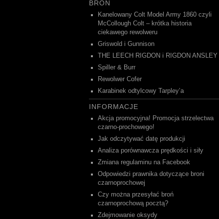
BROŃ
Kanelowany Colt Model Army 1860 czyli
McCollough Colt – krótka historia
ciekawego rewolweru
Griswold i Gunnison
THE LEECH RIGDON i RIGDON ANSLEY
Spiller & Burr
Rewolwer Cofer
Karabinek odtylcowy Tarpley’a
INFORMACJE
Akcja promocyjna! Promocja strzelectwa
czarno-prochowego!
Jak odczytywać datę produkcji
Analiza porównawcza prędkości i siły
Zmiana regulaminu na Facebook
Odpowiedzi prawnika dotyczące broni
czarnoprochowej
Czy można przesyłać broń
czarnoprochową pocztą?
Zdejmowanie oksydy