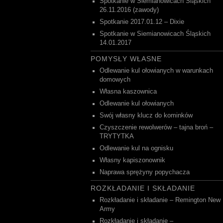
Spotkanie w Siemianowicach Śląskich
26.11.2016 (zawody)
Spotkanie 2017.01.12 – Dixie
Spotkanie w Siemianowicach Śląskich
14.01.2017
POMYSŁY WŁASNE
Odlewanie kul ołowianych w warunkach
domowych
Własna kaszownica
Odlewanie kul ołowianych
Swój własny klucz do kominków
Czyszczenie rewolwerów – tajna broń –
TRYTYTKA
Odlewanie kul na ognisku
Własny kapiszonownik
Naprawa sprężyny popychacza
ROZKŁADANIE I SKŁADANIE
Rozkładanie i składanie – Remington New
Army
Rozkładanie i składanie –