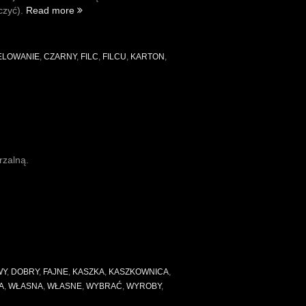
„Testy
czyć).
Read more
przybitki
–
filc,
ELOWANIE
,
CZARNY
,
FILC
,
FILCU
,
KARTON
,
kaszka,
karton”
rzalną.
WY
,
DOBRY
,
FAJNE
,
KASZKA
,
KASZKOWNICA
,
A
,
WŁASNA
,
WŁASNE
,
WYBRAĆ
,
WYROBY
,