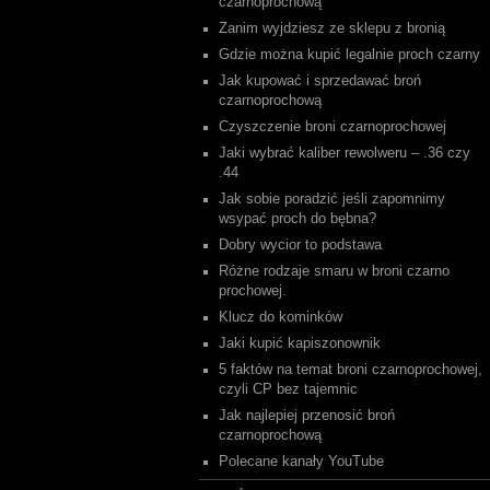
czarnoprochową
Zanim wyjdziesz ze sklepu z bronią
Gdzie można kupić legalnie proch czarny
Jak kupować i sprzedawać broń
czarnoprochową
Czyszczenie broni czarnoprochowej
Jaki wybrać kaliber rewolweru – .36 czy
.44
Jak sobie poradzić jeśli zapomnimy
wsypać proch do bębna?
Dobry wycior to podstawa
Różne rodzaje smaru w broni czarno
prochowej.
Klucz do kominków
Jaki kupić kapiszonownik
5 faktów na temat broni czarnoprochowej,
czyli CP bez tajemnic
Jak najlepiej przenosić broń
czarnoprochową
Polecane kanały YouTube