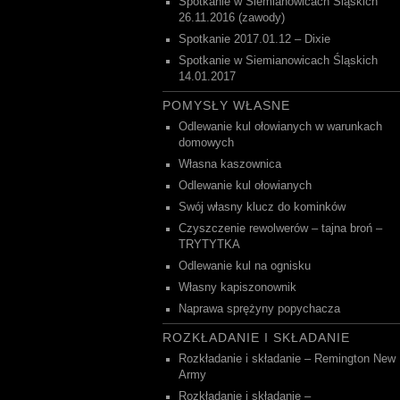
Spotkanie w Siemianowicach Śląskich
26.11.2016 (zawody)
Spotkanie 2017.01.12 – Dixie
Spotkanie w Siemianowicach Śląskich
14.01.2017
POMYSŁY WŁASNE
Odlewanie kul ołowianych w warunkach
domowych
Własna kaszownica
Odlewanie kul ołowianych
Swój własny klucz do kominków
Czyszczenie rewolwerów – tajna broń –
TRYTYTKA
Odlewanie kul na ognisku
Własny kapiszonownik
Naprawa sprężyny popychacza
ROZKŁADANIE I SKŁADANIE
Rozkładanie i składanie – Remington New
Army
Rozkładanie i składanie –