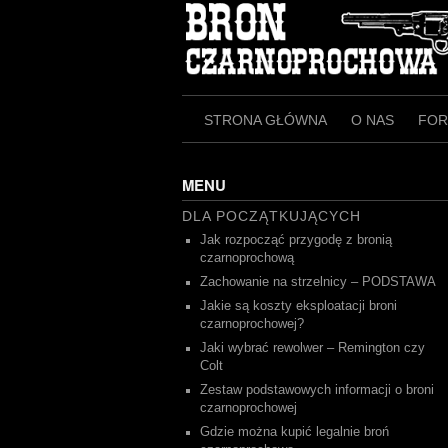
Skip
to
content
STRONA GŁÓWNA
O NAS
FO
MENU
DLA POCZĄTKUJĄCYCH
Jak rozpocząć przygodę z bronią
czarnoprochową
Zachowanie na strzelnicy – PODSTAWA
Jakie są koszty eksploatacji broni
czarnoprochowej?
Jaki wybrać rewolwer – Remington czy
Colt
Zestaw podstawowych informacji o broni
czarnoprochowej
Gdzie można kupić legalnie broń