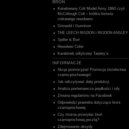
BROŃ
Kanelowany Colt Model Army 1860 czyli
McCollough Colt – krótka historia
ciekawego rewolweru
Griswold i Gunnison
THE LEECH RIGDON i RIGDON ANSLEY
Spiller & Burr
Rewolwer Cofer
Karabinek odtylcowy Tarpley’a
INFORMACJE
Akcja promocyjna! Promocja strzelectwa
czarno-prochowego!
Jak odczytywać datę produkcji
Analiza porównawcza prędkości i siły
Zmiana regulaminu na Facebook
Odpowiedzi prawnika dotyczące broni
czarnoprochowej
Czy można przesyłać broń
czarnoprochową pocztą?
Zdejmowanie oksydy