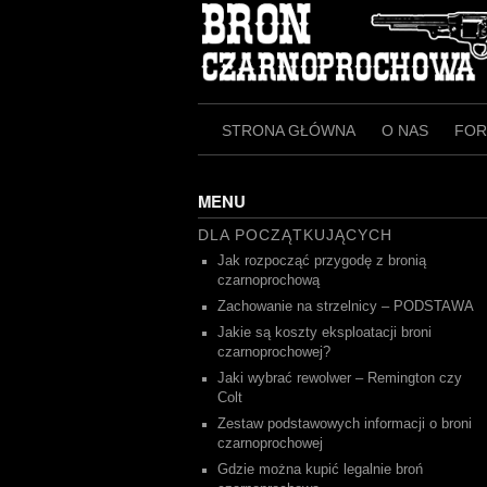
Skip
to
content
STRONA GŁÓWNA
O NAS
FO
MENU
DLA POCZĄTKUJĄCYCH
Jak rozpocząć przygodę z bronią
czarnoprochową
Zachowanie na strzelnicy – PODSTAWA
Jakie są koszty eksploatacji broni
czarnoprochowej?
Jaki wybrać rewolwer – Remington czy
Colt
Zestaw podstawowych informacji o broni
czarnoprochowej
Gdzie można kupić legalnie broń