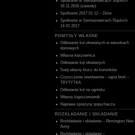
Spotkanie w Siemianowicach Śląskich
26.11.2016 (zawody)
Spotkanie 2017.01.12 – Dixie
Spotkanie w Siemianowicach Śląskich
14.01.2017
POMYSŁY WŁASNE
Odlewanie kul ołowianych w warunkach
domowych
Własna kaszownica
Odlewanie kul ołowianych
Swój własny klucz do kominków
Czyszczenie rewolwerów – tajna broń –
TRYTYTKA
Odlewanie kul na ognisku
Własny kapiszonownik
Naprawa sprężyny popychacza
ROZKŁADANIE I SKŁADANIE
Rozkładanie i składanie – Remington New
Army
Rozkładanie i składanie –