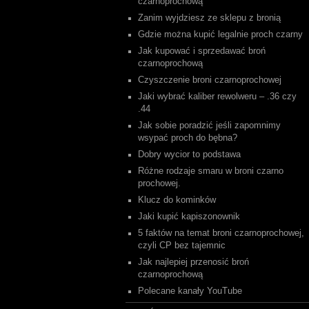
czarnoprochową
Zanim wyjdziesz ze sklepu z bronią
Gdzie można kupić legalnie proch czarny
Jak kupować i sprzedawać broń
czarnoprochową
Czyszczenie broni czarnoprochowej
Jaki wybrać kaliber rewolweru – .36 czy
.44
Jak sobie poradzić jeśli zapomnimy
wsypać proch do bębna?
Dobry wycior to podstawa
Różne rodzaje smaru w broni czarno
prochowej.
Klucz do kominków
Jaki kupić kapiszonownik
5 faktów na temat broni czarnoprochowej,
czyli CP bez tajemnic
Jak najlepiej przenosić broń
czarnoprochową
Polecane kanały YouTube