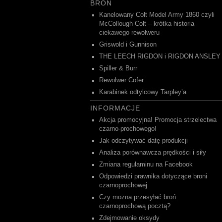
BROŃ
Kanelowany Colt Model Army 1860 czyli
McCollough Colt – krótka historia
ciekawego rewolweru
Griswold i Gunnison
THE LEECH RIGDON i RIGDON ANSLEY
Spiller & Burr
Rewolwer Cofer
Karabinek odtylcowy Tarpley’a
INFORMACJE
Akcja promocyjna! Promocja strzelectwa
czarno-prochowego!
Jak odczytywać datę produkcji
Analiza porównawcza prędkości i siły
Zmiana regulaminu na Facebook
Odpowiedzi prawnika dotyczące broni
czarnoprochowej
Czy można przesyłać broń
czarnoprochową pocztą?
Zdejmowanie oksydy