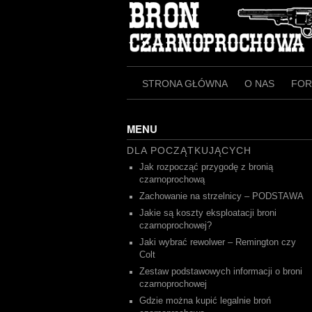
Skip
to
content
STRONA GŁÓWNA
O NAS
FO
MENU
DLA POCZĄTKUJĄCYCH
Jak rozpocząć przygodę z bronią
czarnoprochową
Zachowanie na strzelnicy – PODSTAWA
Jakie są koszty eksploatacji broni
czarnoprochowej?
Jaki wybrać rewolwer – Remington czy
Colt
Zestaw podstawowych informacji o broni
czarnoprochowej
Gdzie można kupić legalnie broń