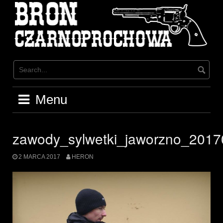
Skip
to
content
Menu
zawody_sylwetki_jaworzno_201
2 MARCA 2017
HERON