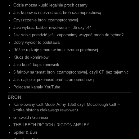
Gdzie można kupić legalnie proch czarny
Jak kupować i sprzedawać broń czarnoprochową
Czyszczenie broni czarnoprochowej
Jaki wybrać kaliber rewolweru – .36 czy .44
Jak sobie poradzić jeśli zapomnimy wsypać proch do bębna?
Dobry wycior to podstawa
Różne rodzaje smaru w broni czarno prochowej.
Klucz do kominków
Jaki kupić kapiszonownik
5 faktów na temat broni czarnoprochowej, czyli CP bez tajemnic
Jak najlepiej przenosić broń czarnoprochową
Polecane kanały YouTube
BROŃ
Kanelowany Colt Model Army 1860 czyli McCollough Colt –
krótka historia ciekawego rewolweru
Griswold i Gunnison
THE LEECH RIGDON i RIGDON ANSLEY
Spiller & Burr