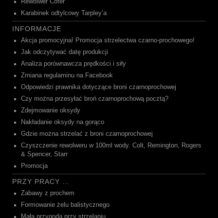
Rewolwer Cofer
Karabinek odtylcowy Tarpley’a
INFORMACJE
Akcja promocyjna! Promocja strzelectwa czarno-prochowego!
Jak odczytywać datę produkcji
Analiza porównawcza prędkości i siły
Zmiana regulaminu na Facebook
Odpowiedzi prawnika dotyczące broni czarnoprochowej
Czy można przesyłać broń czarnoprochową pocztą?
Zdejmowanie oksydy
Nakładanie oksydy na gorąco
Gdzie można strzelać z broni czarnoprochowej
Czyszczenie rewolweru w 100ml wody. Colt, Remington, Rogers
& Spencer, Starr
Promocja
PRZY PRACY …
Zabawy z prochem
Formowanie żelu balistycznego
Mała przygoda przy strzelaniu