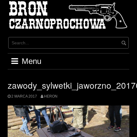
Skip
to
content
Menu
zawody_sylwetki_jaworzno_201
2 MARCA 2017
HERON