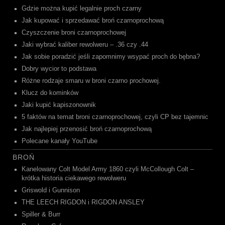
Gdzie można kupić legalnie proch czarny
Jak kupować i sprzedawać broń czarnoprochową
Czyszczenie broni czarnoprochowej
Jaki wybrać kaliber rewolweru – .36 czy .44
Jak sobie poradzić jeśli zapomnimy wsypać proch do bębna?
Dobry wycior to podstawa
Różne rodzaje smaru w broni czarno prochowej.
Klucz do kominków
Jaki kupić kapiszonownik
5 faktów na temat broni czarnoprochowej, czyli CP bez tajemnic
Jak najlepiej przenosić broń czarnoprochową
Polecane kanały YouTube
BROŃ
Kanelowany Colt Model Army 1860 czyli McCollough Colt –
krótka historia ciekawego rewolweru
Griswold i Gunnison
THE LEECH RIGDON i RIGDON ANSLEY
Spiller & Burr