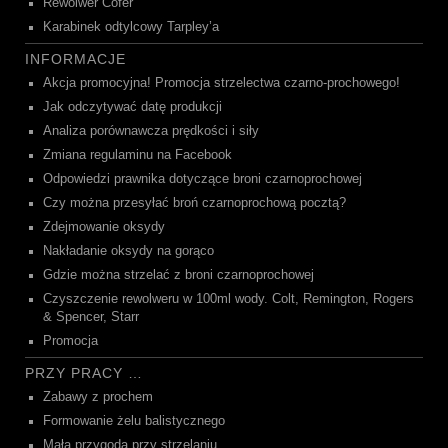
Rewolwer Cofer
Karabinek odtylcowy Tarpley’a
INFORMACJE
Akcja promocyjna! Promocja strzelectwa czarno-prochowego!
Jak odczytywać datę produkcji
Analiza porównawcza prędkości i siły
Zmiana regulaminu na Facebook
Odpowiedzi prawnika dotyczące broni czarnoprochowej
Czy można przesyłać broń czarnoprochową pocztą?
Zdejmowanie oksydy
Nakładanie oksydy na gorąco
Gdzie można strzelać z broni czarnoprochowej
Czyszczenie rewolweru w 100ml wody. Colt, Remington, Rogers
& Spencer, Starr
Promocja
PRZY PRACY …
Zabawy z prochem
Formowanie żelu balistycznego
Mała przygoda przy strzelaniu