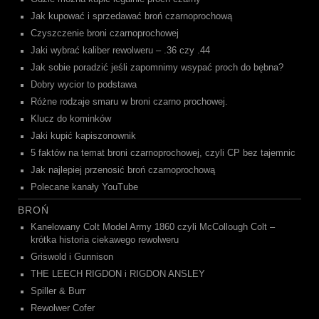
Jak kupować i sprzedawać broń czarnoprochową
Czyszczenie broni czarnoprochowej
Jaki wybrać kaliber rewolweru – .36 czy .44
Jak sobie poradzić jeśli zapomnimy wsypać proch do bębna?
Dobry wycior to podstawa
Różne rodzaje smaru w broni czarno prochowej.
Klucz do kominków
Jaki kupić kapiszonownik
5 faktów na temat broni czarnoprochowej, czyli CP bez tajemnic
Jak najlepiej przenosić broń czarnoprochową
Polecane kanały YouTube
BROŃ
Kanelowany Colt Model Army 1860 czyli McCollough Colt –
krótka historia ciekawego rewolweru
Griswold i Gunnison
THE LEECH RIGDON i RIGDON ANSLEY
Spiller & Burr
Rewolwer Cofer