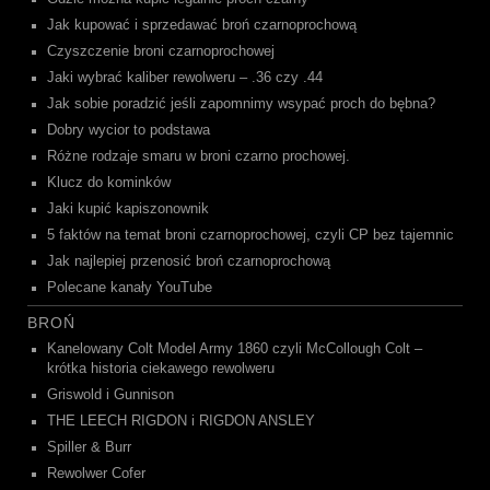
Jak kupować i sprzedawać broń czarnoprochową
Czyszczenie broni czarnoprochowej
Jaki wybrać kaliber rewolweru – .36 czy .44
Jak sobie poradzić jeśli zapomnimy wsypać proch do bębna?
Dobry wycior to podstawa
Różne rodzaje smaru w broni czarno prochowej.
Klucz do kominków
Jaki kupić kapiszonownik
5 faktów na temat broni czarnoprochowej, czyli CP bez tajemnic
Jak najlepiej przenosić broń czarnoprochową
Polecane kanały YouTube
BROŃ
Kanelowany Colt Model Army 1860 czyli McCollough Colt –
krótka historia ciekawego rewolweru
Griswold i Gunnison
THE LEECH RIGDON i RIGDON ANSLEY
Spiller & Burr
Rewolwer Cofer