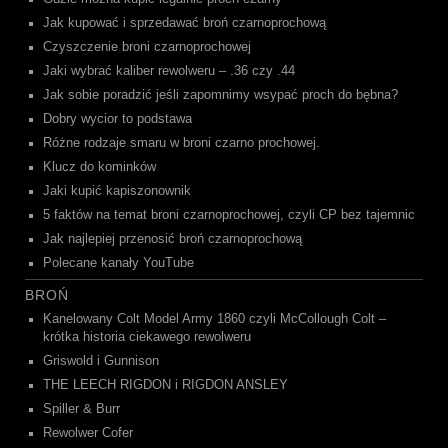
Jak kupować i sprzedawać broń czarnoprochową
Czyszczenie broni czarnoprochowej
Jaki wybrać kaliber rewolweru – .36 czy .44
Jak sobie poradzić jeśli zapomnimy wsypać proch do bębna?
Dobry wycior to podstawa
Różne rodzaje smaru w broni czarno prochowej.
Klucz do kominków
Jaki kupić kapiszonownik
5 faktów na temat broni czarnoprochowej, czyli CP bez tajemnic
Jak najlepiej przenosić broń czarnoprochową
Polecane kanały YouTube
BROŃ
Kanelowany Colt Model Army 1860 czyli McCollough Colt –
krótka historia ciekawego rewolweru
Griswold i Gunnison
THE LEECH RIGDON i RIGDON ANSLEY
Spiller & Burr
Rewolwer Cofer