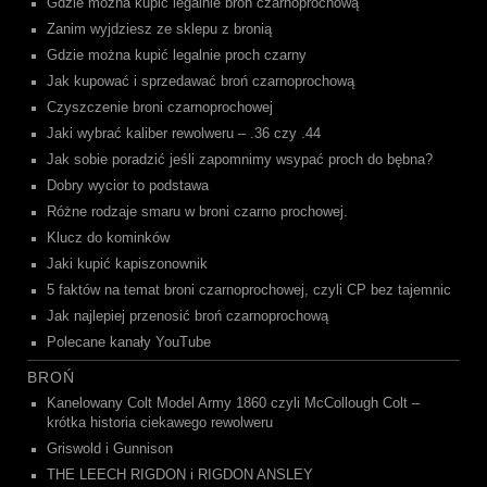
Gdzie można kupić legalnie broń czarnoprochową
Zanim wyjdziesz ze sklepu z bronią
Gdzie można kupić legalnie proch czarny
Jak kupować i sprzedawać broń czarnoprochową
Czyszczenie broni czarnoprochowej
Jaki wybrać kaliber rewolweru – .36 czy .44
Jak sobie poradzić jeśli zapomnimy wsypać proch do bębna?
Dobry wycior to podstawa
Różne rodzaje smaru w broni czarno prochowej.
Klucz do kominków
Jaki kupić kapiszonownik
5 faktów na temat broni czarnoprochowej, czyli CP bez tajemnic
Jak najlepiej przenosić broń czarnoprochową
Polecane kanały YouTube
BROŃ
Kanelowany Colt Model Army 1860 czyli McCollough Colt –
krótka historia ciekawego rewolweru
Griswold i Gunnison
THE LEECH RIGDON i RIGDON ANSLEY