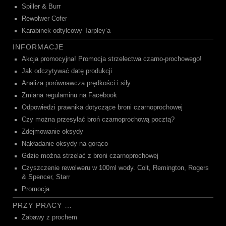
Spiller & Burr
Rewolwer Cofer
Karabinek odtylcowy Tarpley’a
INFORMACJE
Akcja promocyjna! Promocja strzelectwa czarno-prochowego!
Jak odczytywać datę produkcji
Analiza porównawcza prędkości i siły
Zmiana regulaminu na Facebook
Odpowiedzi prawnika dotyczące broni czarnoprochowej
Czy można przesyłać broń czarnoprochową pocztą?
Zdejmowanie oksydy
Nakładanie oksydy na gorąco
Gdzie można strzelać z broni czarnoprochowej
Czyszczenie rewolweru w 100ml wody. Colt, Remington, Rogers
& Spencer, Starr
Promocja
PRZY PRACY …
Zabawy z prochem