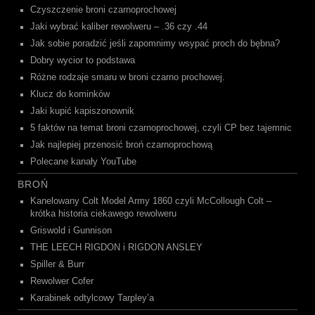
Czyszczenie broni czarnoprochowej
Jaki wybrać kaliber rewolweru – .36 czy .44
Jak sobie poradzić jeśli zapomnimy wsypać proch do bębna?
Dobry wycior to podstawa
Różne rodzaje smaru w broni czarno prochowej.
Klucz do kominków
Jaki kupić kapiszonownik
5 faktów na temat broni czarnoprochowej, czyli CP bez tajemnic
Jak najlepiej przenosić broń czarnoprochową
Polecane kanały YouTube
BROŃ
Kanelowany Colt Model Army 1860 czyli McCollough Colt –
krótka historia ciekawego rewolweru
Griswold i Gunnison
THE LEECH RIGDON i RIGDON ANSLEY
Spiller & Burr
Rewolwer Cofer
Karabinek odtylcowy Tarpley’a