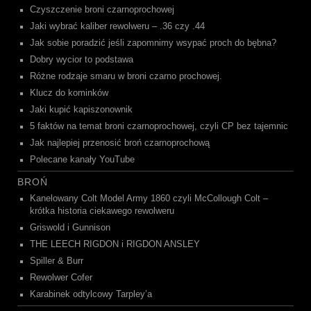
Czyszczenie broni czarnoprochowej
Jaki wybrać kaliber rewolweru – .36 czy .44
Jak sobie poradzić jeśli zapomnimy wsypać proch do bębna?
Dobry wycior to podstawa
Różne rodzaje smaru w broni czarno prochowej.
Klucz do kominków
Jaki kupić kapiszonownik
5 faktów na temat broni czarnoprochowej, czyli CP bez tajemnic
Jak najlepiej przenosić broń czarnoprochową
Polecane kanały YouTube
BROŃ
Kanelowany Colt Model Army 1860 czyli McCollough Colt –
krótka historia ciekawego rewolweru
Griswold i Gunnison
THE LEECH RIGDON i RIGDON ANSLEY
Spiller & Burr
Rewolwer Cofer
Karabinek odtylcowy Tarpley’a