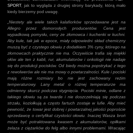
SPORT
, jak to wygląda z drugiej strony barykady, którą mało
kiedy bierzemy pod uwagę.
„Niestety ale wiele takich kalafiorków sprzedawane jest na
Allegro przez domorosłych producentów. Cena jest
wypadkową pomysłu, ceny ze złomowca i kuchenki w kuchni.
Aby kule, tak jak w epoce, miały odpowiedni skład chemiczny
muszą być z czystego ołowiu z dodatkiem 3% cyny, którego na
złomowcach praktycznie nie ma. Oczywiście trafia się miękki
ołów ale ten z kabli, rur, akumulatorów i onkologii nie nadaje
się do produkcji pocisków. Od biedy można popstrykać z tego
z rewolwerów ale nie ma mowy o powtarzalności. Kule i pociski
mają różne rozmiary bo nie jest zachowany reżim
temperaturowy. Lany metal o różnej temperaturze ma
odmienny skurcz podczas stygnięcia. Pociski minie, odlane z
takiego ołowiu są za twarde i nie doszczelniają się podczas
strzału, koziołkują a często fartuch zostaje w lufie. Aby mieć
pewność, że towar jest dobrej i powtarzalnej jakości poproście
sprzedawcę o certyfikat czystości ołowiu. Inaczej Wasza broń
może być potraktowana kwasem z akumulatorów, opiłkami
żelaza z ciężarków do felg albo innymi problemami. Wracając