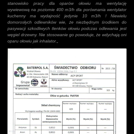
stanowisko pracy dla oparów ołowiu ma wentylację
wywiewową na poziomie 400 m3/h dla porównania wentylator
kuchenny ma wydajność jedynie 10 m3/h ! Niewielu
domorosłych odlewników wie, że niezbędnym środkiem do
pasywacji szkodliwych tlenków ołowiu podczas odlewania jest
węgiel drzewny. Nie stosowanie go powoduje, że wdychają oni
oparu ołowiu jak inhalator.
„