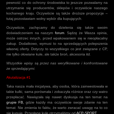
pewność co do ochrony środowiska to jeszcze pozwalamy na
utrzymanie się producentów, sklepów i oczywiście naszego
kochanego kraju. Oczywiście są także droższe propozycje –
tutaj pozostawiam wolny wybór dla kupujących.
Oczywiście, zachęcamy do dzielenia się także swoim
doświadczeniem na naszym
forum
. Sądzę że Wasza opinia,
może ostrzec innych, przed wpakowaniem się w nieopłacalny
zakup. Dodatkowo, wymusi to na sprzedających polepszenia
własnej oferty. Dotyczy to wszystkiego co jest związane z CP,
nie tylko ołowiane kule, ale także broń, akcesoria itd.
Wszystkie wpisy są przez nas weryfikowane i konfrontowane
ze sprzedającymi.
Akutalizacja #1
Taka nasza mała inicjatywa, aby osoba, która zainwestowała w
takie kulki, sama porównała i zobaczyła różnice oraz czy watro
przepłacać. Nawiązała się nawet dyskusja na ten temat na
grupie FB,
gdzie każdy ma oczywiście swoje zdanie na ten
temat. Nie zmienia to faktu, że warto zwracać uwagę na to co
się kupuje. Przesłane kule otrzymaliśmy od
ACP-SPORT
.