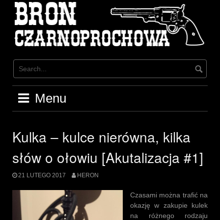
Skip
to
content
Menu
Kulka – kulce nierówna, kilka
słów o ołowiu [Akutalizacja #1]
21 LUTEGO 2017
HERON
Czasami można trafić na
okazję w zakupie kulek
na różnego rodzaju