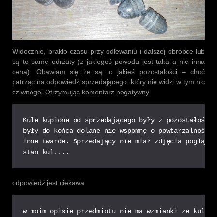
Widocznie, brakło czasu przy odlewaniu i dalszej obróbce lub
są to same odrzuty (z jakiegoś powodu jest taka a nie inna
cena). Obawiam się że są to jakieś pozostałości – choć
patrząc na odpowiedź sprzedającego, który nie widzi w tym nic
dziwnego. Otrzymując komentarz negatywny
Kule kupione od sprzedającego były z pozostałościa
były do końca dolane nie wspomnę o powtarzalności 
inne twarde. Sprzedający nie miał zdjęcia poglądow
stan kul....
odpowiedź jest ciekawa
w moim opisie przedmiotu nie ma wzmianki ze kule s