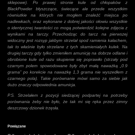
sklepowe). Po prawej stronie kule od chłopaków z
BlackPowder błyszczące, świecące ale przede wszystkim
równiutkie na których nie mogłem znaleźć miejsca po
nadlewkach, oraz wykonane z dobrej jakości ołowiu wszystkie
o identycznej twardości co mogą potwierdzić kolejne zdjęcia z
wynikami na tarczy. Przechodząc do tarcz na pierwszej
widoczny jest rozsyp jakbym strzelał spod ramienia kałachem,
tak to właśnie było strzelane z tych skamieniałych kulek. Na
drugiej tarczy gdy tylko zmieniłem amunicję na dobrze odlane i
obrobione kule od razu skupienie się poprawiło (strzały pod
czarnym polem spowodowane były zbyt małą naważką „0.9
grama” po korekcie na naważkę 1,3 grama nie wyszedłem z
czarnego pola). Takie porównanie mówi samo za siebie jak
dużo znaczy odpowiednia amunicja.
P.S. Strzelałem z pozycji siedzącej podpartej na potrzeby
porównania żeby nie było, że tak mi się ręka przez zimny
deszczowy dzionek trzęsła.
Powiązane