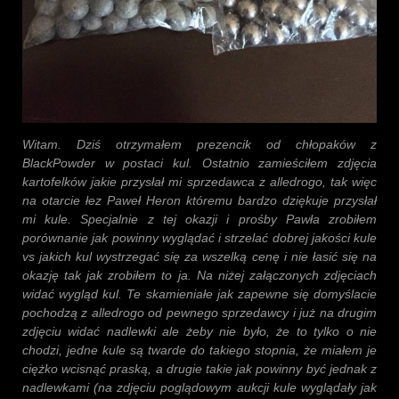
Witam. Dziś otrzymałem prezencik od chłopaków z
BlackPowder w postaci kul. Ostatnio zamieściłem zdjęcia
kartofelków jakie przysłał mi sprzedawca z alledrogo, tak więc
na otarcie łez Paweł Heron któremu bardzo dziękuje przysłał
mi kule. Specjalnie z tej okazji i prośby Pawła zrobiłem
porównanie jak powinny wyglądać i strzelać dobrej jakości kule
vs jakich kul wystrzegać się za wszelką cenę i nie łasić się na
okazję tak jak zrobiłem to ja. Na niżej załączonych zdjęciach
wid
ać wygląd kul. Te skamieniałe jak zapewne się domyślacie
pochodzą z alledrogo od pewnego sprzedawcy i już na drugim
zdjęciu widać nadlewki ale żeby nie było, że to tylko o nie
chodzi, jedne kule są twarde do takiego stopnia, że miałem je
ciężko wcisnąć praską, a drugie takie jak powinny być jednak z
nadlewkami (na zdjęciu poglądowym aukcji kule wyglądały jak