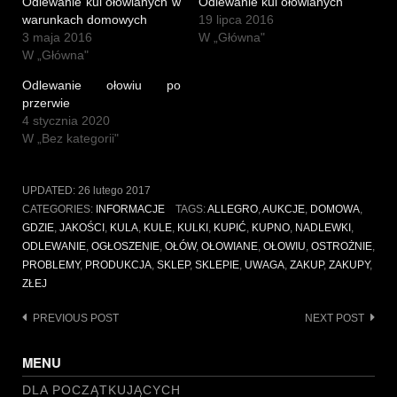
Odlewanie kul ołowianych w
Odlewanie kul ołowianych
warunkach domowych
19 lipca 2016
3 maja 2016
W „Główna"
W „Główna"
Odlewanie ołowiu po
przerwie
4 stycznia 2020
W „Bez kategorii"
UPDATED:
26 lutego 2017
CATEGORIES:
INFORMACJE
TAGS:
ALLEGRO
,
AUKCJE
,
DOMOWA
,
GDZIE
,
JAKOŚCI
,
KULA
,
KULE
,
KULKI
,
KUPIĆ
,
KUPNO
,
NADLEWKI
,
ODLEWANIE
,
OGŁOSZENIE
,
OŁÓW
,
OŁOWIANE
,
OŁOWIU
,
OSTROŻNIE
,
PROBLEMY
,
PRODUKCJA
,
SKLEP
,
SKLEPIE
,
UWAGA
,
ZAKUP
,
ZAKUPY
,
ZŁEJ
Post
PREVIOUS POST
NEXT POST
navigation
MENU
DLA POCZĄTKUJĄCYCH