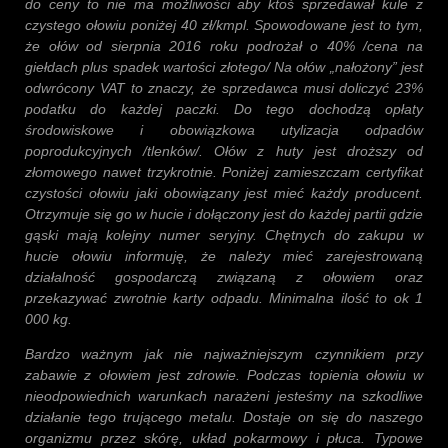
do ceny to nie ma możliwości aby ktoś sprzedawał kule z
czystego ołowiu poniżej 40 zł/kmpl. Spowodowane jest to tym,
że ołów od sierpnia 2016 roku podrożał o 40% /cena na
giełdach plus spadek wartości złotego/ Na ołów „nałożony” jest
odwrócony VAT to znaczy, że sprzedawca musi doliczyć 23%
podatku do każdej paczki. Do tego dochodzą opłaty
środowiskowe i obowiązkowa utylizacja odpadów
poprodukcyjnych /tlenków/. Ołów z huty jest droższy od
złomowego nawet trzykrotnie. Poniżej zamieszczam certyfikat
czystości ołowiu jaki obowiązany jest mieć każdy producent.
Otrzymuje się go w hucie i dołączony jest do każdej partii gdzie
gąski mają kolejny numer seryjny. Chętnych do zakupu w
hucie ołowiu informuję, że należy mieć zarejestrowaną
działalność gospodarczą związaną z ołowiem oraz
przekazywać zwrotnie karty odpadu. Minimalna ilość to ok 1
000 kg.
Bardzo ważnym jak nie najważniejszym czynnikiem przy
zabawie z ołowiem jest zdrowie. Podczas topienia ołowiu w
nieodpowiednich warunkach narażeni jesteśmy na szkodliwe
działanie tego trującego metalu. Dostaje on się do naszego
organizmu przez skórę, układ pokarmowy i płuca. Typowe