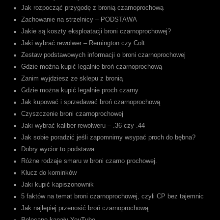
Jak rozpocząć przygodę z bronią czarnoprochową
Zachowanie na strzelnicy – PODSTAWA
Jakie są koszty eksploatacji broni czarnoprochowej?
Jaki wybrać rewolwer – Remington czy Colt
Zestaw podstawowych informacji o broni czarnoprochowej
Gdzie można kupić legalnie broń czarnoprochową
Zanim wyjdziesz ze sklepu z bronią
Gdzie można kupić legalnie proch czarny
Jak kupować i sprzedawać broń czarnoprochową
Czyszczenie broni czarnoprochowej
Jaki wybrać kaliber rewolweru – .36 czy .44
Jak sobie poradzić jeśli zapomnimy wsypać proch do bębna?
Dobry wycior to podstawa
Różne rodzaje smaru w broni czarno prochowej.
Klucz do kominków
Jaki kupić kapiszonownik
5 faktów na temat broni czarnoprochowej, czyli CP bez tajemnic
Jak najlepiej przenosić broń czarnoprochową