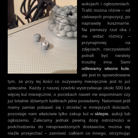
aukcjach i ogłoszeniach.
Trafić można różnie – od
ciekawych propozycji, po
naprawdę koszmarne.
Na pierwszy rzut oka i
nie widać różnicy –
przynajmniej na
zdjęciach, rzeczywistość
potrafi być niestety
troszkę inna. Sami
odlewamy własne kule
,
ale jest to spowodowane
tym, że przy tej ilości co zużywamy miesięcznie jest to już
opłacalne. Każdy z naszej czwórki wystrzeliwuje około 500 lub
więcej kul miesięcznie, o pociskach nawet nie wspominam czy
już totalnie dziwnych kalibrach jakie posiadamy. Natomiast jeśli
mamy zamiar pobawić się i strzelać w mniejszych ilościach,
pozostaje nam właściwie tylko zakup kul w
sklepie
, aukcji lub
ogłoszeniu. Zalecamy jednak pewną dozę ostrożności w
podchodzeniu do niesprawdzonych dostawców, można się
nieźle przejechać – zamówić całkiem co innego, otrzymując