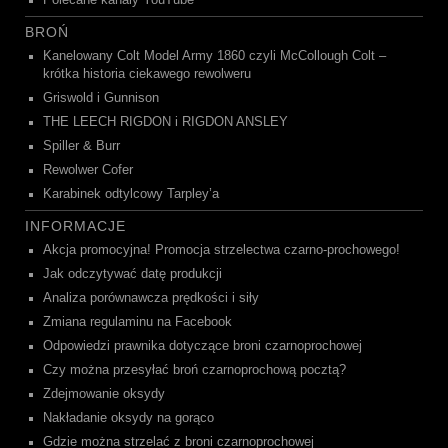
Polecane kanały YouTube
BROŃ
Kanelowany Colt Model Army 1860 czyli McCollough Colt –
krótka historia ciekawego rewolweru
Griswold i Gunnison
THE LEECH RIGDON i RIGDON ANSLEY
Spiller & Burr
Rewolwer Cofer
Karabinek odtylcowy Tarpley’a
INFORMACJE
Akcja promocyjna! Promocja strzelectwa czarno-prochowego!
Jak odczytywać datę produkcji
Analiza porównawcza prędkości i siły
Zmiana regulaminu na Facebook
Odpowiedzi prawnika dotyczące broni czarnoprochowej
Czy można przesyłać broń czarnoprochową pocztą?
Zdejmowanie oksydy
Nakładanie oksydy na gorąco
Gdzie można strzelać z broni czarnoprochowej