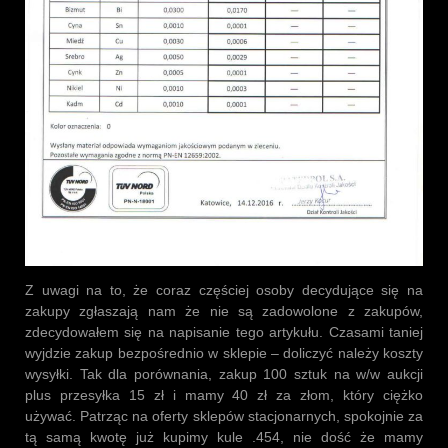
Z uwagi na to, że coraz częściej osoby decydujące się na
zakupy zgłaszają nam że nie są zadowolone z zakupów,
zdecydowałem się na napisanie tego artykułu. Czasami taniej
wyjdzie zakup bezpośrednio w sklepie – doliczyć należy koszty
wysyłki. Tak dla porównania, zakup 100 sztuk na w/w aukcji
plus przesyłka 15 zł i mamy 40 zł za złom, który ciężko
używać. Patrząc na oferty sklepów stacjonarnych, spokojnie za
tą samą kwotę już kupimy kule .454, nie dość że mamy