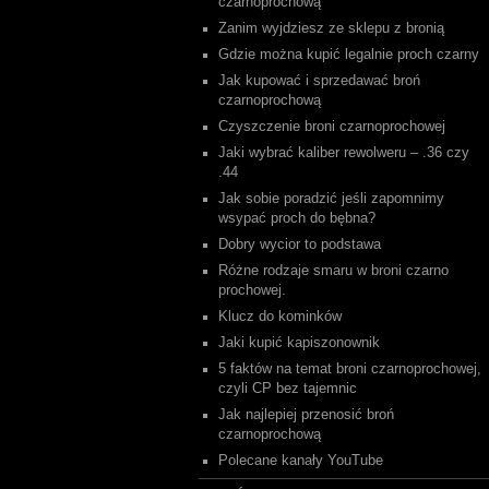
czarnoprochową
Zanim wyjdziesz ze sklepu z bronią
Gdzie można kupić legalnie proch czarny
Jak kupować i sprzedawać broń
czarnoprochową
Czyszczenie broni czarnoprochowej
Jaki wybrać kaliber rewolweru – .36 czy
.44
Jak sobie poradzić jeśli zapomnimy
wsypać proch do bębna?
Dobry wycior to podstawa
Różne rodzaje smaru w broni czarno
prochowej.
Klucz do kominków
Jaki kupić kapiszonownik
5 faktów na temat broni czarnoprochowej,
czyli CP bez tajemnic
Jak najlepiej przenosić broń
czarnoprochową
Polecane kanały YouTube