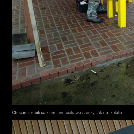
Choć inni robili całkiem inne ciekawe rzeczy, jak np. kokilie