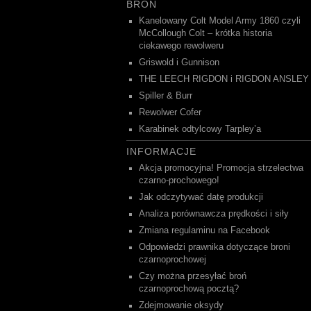
BROŃ
Kanelowany Colt Model Army 1860 czyli
McCollough Colt – krótka historia
ciekawego rewolweru
Griswold i Gunnison
THE LEECH RIGDON i RIGDON ANSLEY
Spiller & Burr
Rewolwer Cofer
Karabinek odtylcowy Tarpley’a
INFORMACJE
Akcja promocyjna! Promocja strzelectwa
czarno-prochowego!
Jak odczytywać datę produkcji
Analiza porównawcza prędkości i siły
Zmiana regulaminu na Facebook
Odpowiedzi prawnika dotyczące broni
czarnoprochowej
Czy można przesyłać broń
czarnoprochową pocztą?
Zdejmowanie oksydy