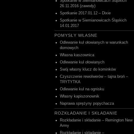
Spotkanie w Siemianowicach Śląskich
26.11.2016 (zawody)
Spotkanie 2017.01.12 – Dixie
Spotkanie w Siemianowicach Śląskich
14.01.2017
POMYSŁY WŁASNE
Odlewanie kul ołowianych w warunkach
domowych
Własna kaszownica
Odlewanie kul ołowianych
Swój własny klucz do kominków
Czyszczenie rewolwerów – tajna broń –
TRYTYTKA
Odlewanie kul na ognisku
Własny kapiszonownik
Naprawa sprężyny popychacza
ROZKŁADANIE I SKŁADANIE
Rozkładanie i składanie – Remington New
Army
Rozkładanie i składanie –