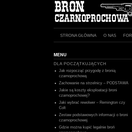
Skip
to
content
STRONA GŁÓWNA
O NAS
FO
MENU
DLA POCZĄTKUJĄCYCH
Jak rozpocząć przygodę z bronią
czarnoprochową
Zachowanie na strzelnicy – PODSTAWA
Jakie są koszty eksploatacji broni
czarnoprochowej?
Jaki wybrać rewolwer – Remington czy
Colt
Zestaw podstawowych informacji o broni
czarnoprochowej
Gdzie można kupić legalnie broń