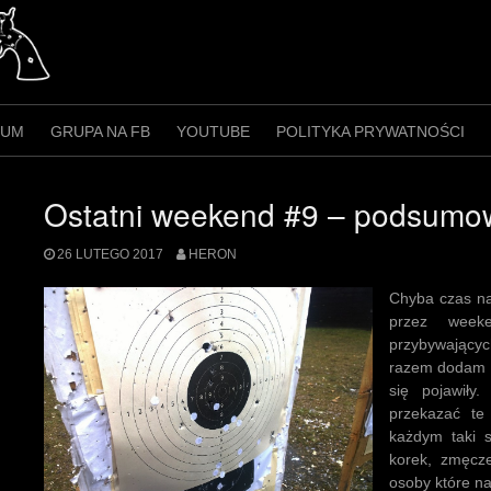
RUM
GRUPA NA FB
YOUTUBE
POLITYKA PRYWATNOŚCI
Ostatni weekend #9 – podsumo
26 LUTEGO 2017
HERON
Chyba czas na
przez week
przybywający
razem dodam to
się pojawiły
przekazać te
każdym taki s
korek, zmęcz
osoby które na