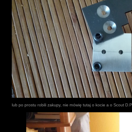
lub po prostu robili zakupy, nie mówię tutaj o kocie a o Scout D.P