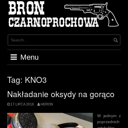
Skip
to
content
Menu
Tag:
KNO3
Nakładanie oksydy na gorąco
17 LIPCA 2016
HERON
W jednym z
poprzednich
artykułów,