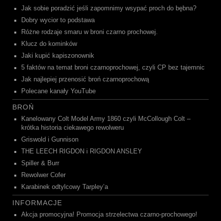
Jak sobie poradzić jeśli zapomnimy wsypać proch do bębna?
Dobry wycior to podstawa
Różne rodzaje smaru w broni czarno prochowej.
Klucz do kominków
Jaki kupić kapiszonownik
5 faktów na temat broni czarnoprochowej, czyli CP bez tajemnic
Jak najlepiej przenosić broń czarnoprochową
Polecane kanały YouTube
BROŃ
Kanelowany Colt Model Army 1860 czyli McCollough Colt –
krótka historia ciekawego rewolweru
Griswold i Gunnison
THE LEECH RIGDON i RIGDON ANSLEY
Spiller & Burr
Rewolwer Cofer
Karabinek odtylcowy Tarpley’a
INFORMACJE
Akcja promocyjna! Promocja strzelectwa czarno-prochowego!