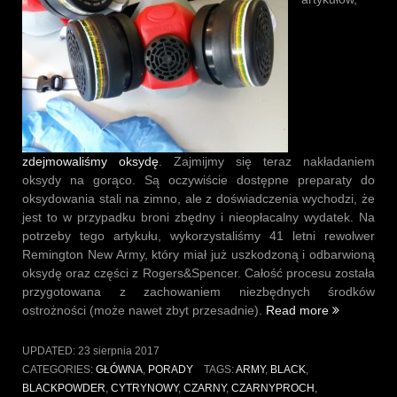
zdejmowaliśmy oksydę
. Zajmijmy się teraz nakładaniem
oksydy na gorąco. Są oczywiście dostępne preparaty do
oksydowania stali na zimno, ale z doświadczenia wychodzi, że
jest to w przypadku broni zbędny i nieopłacalny wydatek. Na
potrzeby tego artykułu, wykorzystaliśmy 41 letni rewolwer
Remington New Army, który miał już uszkodzoną i odbarwioną
oksydę oraz części z Rogers&Spencer. Całość procesu została
przygotowana z zachowaniem niezbędnych środków
„Nakładani
ostrożności (może nawet zbyt przesadnie).
Read more
oksydy
na
UPDATED:
23 sierpnia 2017
gorąco”
CATEGORIES:
GŁÓWNA
,
PORADY
TAGS:
ARMY
,
BLACK
,
BLACKPOWDER
,
CYTRYNOWY
,
CZARNY
,
CZARNYPROCH
,