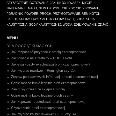
CZYSZCZENIE
,
GOTOWANIE
,
JAK
,
KNO3
,
KWASEK
,
MYCIE
,
NAKŁADANIE
,
NAOH
,
NEW
,
OKDYDĘ
,
OKDYSY
,
OKSYDOWANIE
,
PORADNIK
,
POWDER
,
PROCH
,
PRZYGOTOWANIE
,
REMINGTON
,
SALETRA POTASOWA
,
SALETRY POTASOWEJ
,
SODA
,
SODA
KAUSTYCZNA
,
SODY KAUSTYCZNEJ
,
WODA
,
ZDEJMOWANIE
,
ZDJĄĆ
MENU
DLA POCZĄTKUJĄCYCH
Jak rozpocząć przygodę z bronią czarnoprochową
Zachowanie na strzelnicy – PODSTAWA
Jakie są koszty eksploatacji broni czarnoprochowej?
Jaki wybrać rewolwer – Remington czy Colt
Zestaw podstawowych informacji o broni czarnoprochowej
Gdzie można kupić legalnie broń czarnoprochową
Zanim wyjdziesz ze sklepu z bronią
Gdzie można kupić legalnie proch czarny
Jak kupować i sprzedawać broń czarnoprochową
Czyszczenie broni czarnoprochowej
Jaki wybrać kaliber rewolweru – .36 czy .44