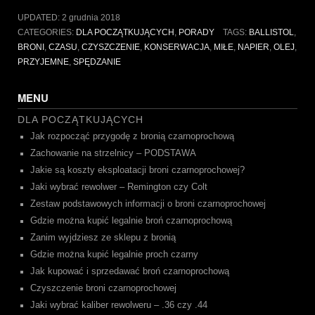
nudne
UPDATED:
2 grudnia 2018
wieczory
CATEGORIES:
DLA POCZĄTKUJĄCYCH
,
PORADY
TAGS:
BALLISTOL
,
–
BRONI
,
CZASU
,
CZYSZCZENIE
,
KONSERWACJA
,
MIŁE
,
NAPIER
,
OLEJ
,
konserwacja
PRZYJEMNE
,
SPĘDZANIE
broni”
MENU
DLA POCZĄTKUJĄCYCH
Jak rozpocząć przygodę z bronią czarnoprochową
Zachowanie na strzelnicy – PODSTAWA
Jakie są koszty eksploatacji broni czarnoprochowej?
Jaki wybrać rewolwer – Remington czy Colt
Zestaw podstawowych informacji o broni czarnoprochowej
Gdzie można kupić legalnie broń czarnoprochową
Zanim wyjdziesz ze sklepu z bronią
Gdzie można kupić legalnie proch czarny
Jak kupować i sprzedawać broń czarnoprochową
Czyszczenie broni czarnoprochowej
Jaki wybrać kaliber rewolweru – .36 czy .44