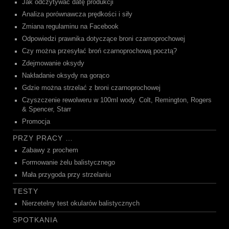
Jak odczytywać datę produkcji
Analiza porównawcza prędkości i siły
Zmiana regulaminu na Facebook
Odpowiedzi prawnika dotyczące broni czarnoprochowej
Czy można przesyłać broń czarnoprochową pocztą?
Zdejmowanie oksydy
Nakładanie oksydy na gorąco
Gdzie można strzelać z broni czarnoprochowej
Czyszczenie rewolweru w 100ml wody. Colt, Remington, Rogers
& Spencer, Starr
Promocja
PRZY PRACY …
Zabawy z prochem
Formowanie żelu balistycznego
Mała przygoda przy strzelaniu
TESTY
Nierzetelny test okularów balistycznych
SPOTKANIA