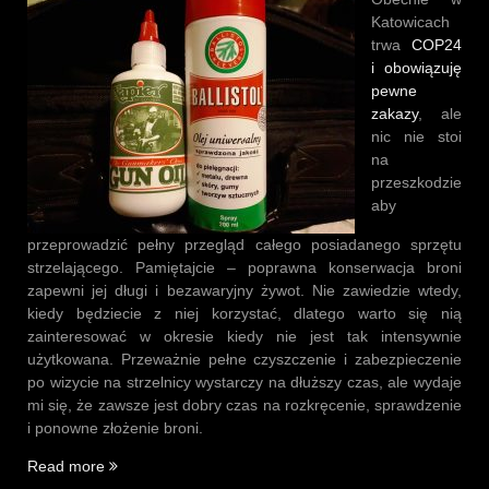
Katowicach
trwa
COP24
i obowiązuję
pewne
zakazy
, ale
nic nie stoi
na
przeszkodzie
aby
przeprowadzić pełny przegląd całego posiadanego sprzętu
strzelającego. Pamiętajcie – poprawna konserwacja broni
zapewni jej długi i bezawaryjny żywot. Nie zawiedzie wtedy,
kiedy będziecie z niej korzystać, dlatego warto się nią
zainteresować w okresie kiedy nie jest tak intensywnie
użytkowana. Przeważnie pełne czyszczenie i zabezpieczenie
po wizycie na strzelnicy wystarczy na dłuższy czas, ale wydaje
mi się, że zawsze jest dobry czas na rozkręcenie, sprawdzenie
i ponowne złożenie broni.
„Długie
Read more
i