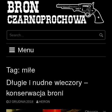
Skip
to
content
Menu
Tag:
miłe
Długie i nudne wieczory –
konserwacja broni
2 GRUDNIA 2018
HERON
Obecnie w