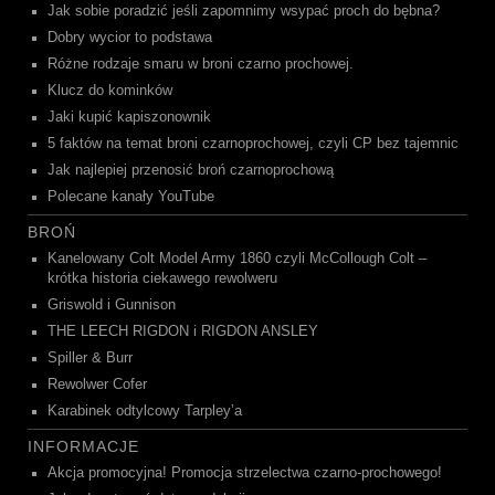
Jak sobie poradzić jeśli zapomnimy wsypać proch do bębna?
Dobry wycior to podstawa
Różne rodzaje smaru w broni czarno prochowej.
Klucz do kominków
Jaki kupić kapiszonownik
5 faktów na temat broni czarnoprochowej, czyli CP bez tajemnic
Jak najlepiej przenosić broń czarnoprochową
Polecane kanały YouTube
BROŃ
Kanelowany Colt Model Army 1860 czyli McCollough Colt –
krótka historia ciekawego rewolweru
Griswold i Gunnison
THE LEECH RIGDON i RIGDON ANSLEY
Spiller & Burr
Rewolwer Cofer
Karabinek odtylcowy Tarpley’a
INFORMACJE
Akcja promocyjna! Promocja strzelectwa czarno-prochowego!