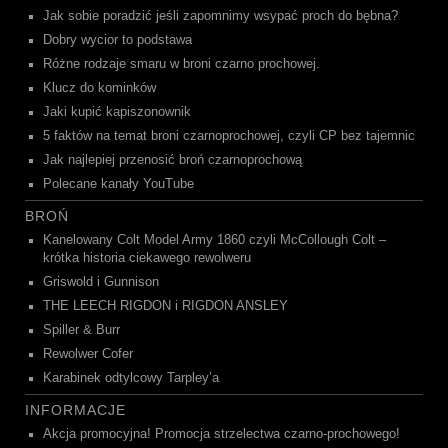
Jak sobie poradzić jeśli zapomnimy wsypać proch do bębna?
Dobry wycior to podstawa
Różne rodzaje smaru w broni czarno prochowej.
Klucz do kominków
Jaki kupić kapiszonownik
5 faktów na temat broni czarnoprochowej, czyli CP bez tajemnic
Jak najlepiej przenosić broń czarnoprochową
Polecane kanały YouTube
BROŃ
Kanelowany Colt Model Army 1860 czyli McCollough Colt –
krótka historia ciekawego rewolweru
Griswold i Gunnison
THE LEECH RIGDON i RIGDON ANSLEY
Spiller & Burr
Rewolwer Cofer
Karabinek odtylcowy Tarpley’a
INFORMACJE
Akcja promocyjna! Promocja strzelectwa czarno-prochowego!