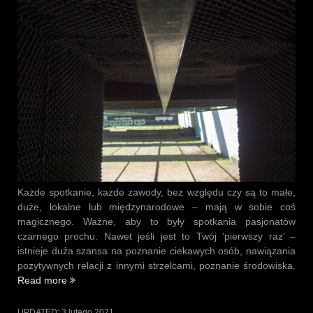
Każde spotkanie, każde zawody, bez względu czy są to małe,
duże, lokalne lub międzynarodowe – mają w sobie coś
magicznego. Ważne, aby to były spotkania pasjonatów
czarnego prochu. Nawet jeśli jest to Twój 'pierwszy raz’ –
istnieje duża szansa na poznanie ciekawych osób, nawiązania
pozytywnych relacji z innymi strzelcami, poznanie środowiska.
„Puchar
Read more
Śląska
–
UPDATED:
3 lutego 2021