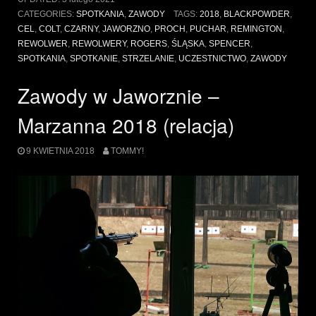
Zawody
CATEGORIES:
SPOTKANIA
,
ZAWODY
TAGS:
2018
,
BLACKPOWDER
,
Czarnoprochowe
CEL
,
COLT
,
CZARNY
,
JAWORZNO
,
PROCH
,
PUCHAR
,
REMINGTON
,
2018”
REWOLWER
,
REWOLWERY
,
ROGERS
,
ŚLĄSKA
,
SPENCER
,
SPOTKANIA
,
SPOTKANIE
,
STRZELANIE
,
UCZESTNICTWO
,
ZAWODY
Zawody w Jaworznie –
Marzanna 2018 (relacja)
9 KWIETNIA 2018
TOMMY!