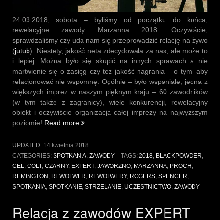
24.03.2018, sobota – byliśmy od początku do końca,
rewelacyjne zawody Marzanna 2018. Oczywiście,
sprawdzaliśmy czy uda nam się przeprowadzić relację na żywo
(
jutub
). Niestety, jakość neta zdecydowała za nas, ale może to
i lepiej. Można było się skupić na innych sprawach a nie
martwienie się o zasięg czy też jakość nagrania – o tym, aby
relacjonować nie wspomnę. Ogólnie – było wspaniale, jedna z
większych imprez w naszym pięknym kraju – 60 zawodników
(w tym także z zagranicy), wiele konkurencji, rewelacyjny
obiekt i oczywiście organizacja całej imprezy na najwyższym
„Zawody
poziomie!
Read more
w
Jaworznie
UPDATED:
14 kwietnia 2018
–
CATEGORIES:
SPOTKANIA
,
ZAWODY
TAGS:
2018
,
BLACKPOWDER
,
Marzanna
CEL
,
COLT
,
CZARNY
,
EXPERT
,
JAWORZNO
,
MARZANNA
,
PROCH
,
2018
REMINGTON
,
REWOLWER
,
REWOLWERY
,
ROGERS
,
SPENCER
,
(relacja)”
SPOTKANIA
,
SPOTKANIE
,
STRZELANIE
,
UCZESTNICTWO
,
ZAWODY
Relacja z zawodów EXPERT