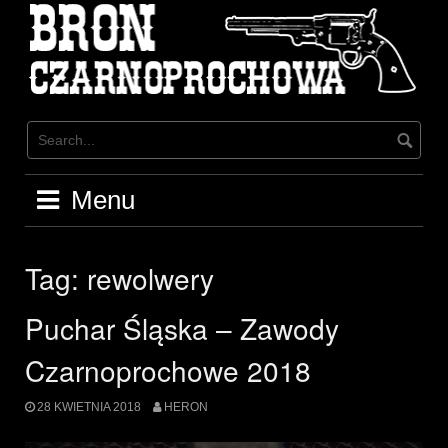
Skip
to
content
Menu
Tag:
rewolwery
Puchar Śląska – Zawody
Czarnoprochowe 2018
28 KWIETNIA 2018
HERON