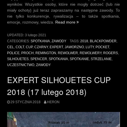
wyników. Wszystkie osoby, które nie mogły dotrzeć (lub nie
miały ochoty) już teraz zapraszamy na następne zawody. To
nie tylko konkurencje, rywalizacja – to także spotkania,
„Relacja
emocje, rozmowy, wiedza.
Read more
z
zawodów
UPDATED:
3 lutego 2021
EXPERT
CATEGORIES:
SPOTKANIA
,
ZAWODY
TAGS:
2018
,
BLACKPOWDER
,
SILHOUETES
CEL
,
COLT
,
CUP
,
CZARNY
,
EXPERT
,
JAWORZNO
,
LUTY
,
POCKET
,
CUP
POLICE
,
PROCH
,
REMINGTON
,
REWOLWER
,
REWOLWERY
,
ROGERS
,
2018”
SILHOUETES
,
SPENCER
,
SPOTKANIA
,
SPOTKANIE
,
STRZELANIE
,
UCZESTNICTWO
,
ZAWODY
EXPERT SILHOUETES CUP
2018 (17 lutego 2018)
29 STYCZNIA 2018
HERON