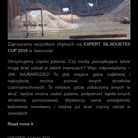
Zapraszamy wszystkich chętnych na
EXPERT SILHOUETES
CUP 2018
w Jaworznie.
Otrzymujemy często pytania:
Czy osoby początkujące także
mogą brać udział w takich imprezach?
Więc odpowiadamy –
JAK NAJBARDZIEJ! To jest miejsce gdzie najłatwiej i
najszybciej można poznać innych strzelców
czarnoprochowych. To miejsce, gdzie zobaczymy innych 'w
akcji’, będzie można zadać pytania, podpatrzeć tajniki innych
strzelców, porozmawiać. Wystarczy sama umiejętność
ładowania rewolweru i można już brać czynny udział w
zawodach.
„EXPERT
Read more
SILHOUETES
CUP