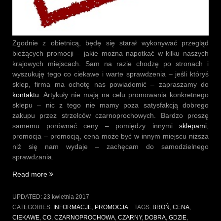
Zgodnie z obietnicą, będę się starał wykonywać przegląd
bieżących promocji – jakie można napotkać w kilku naszych
krajowych miejscach. Sam na razie chodzę po stronach i
wyszukuję tego co ciekawe i warte sprawdzenia – jeśli któryś
sklep, firma ma ochotę nas powiadomić – zapraszamy do
kontaktu
. Artykuły nie mają na celu promowania konkretnego
sklepu – nic z tego nie mamy poza satysfakcją dobrego
zakupu przez strzelców czarnoprochowych. Bardzo proszę
samemu porównać ceny – pomiędzy innymi
sklepami
,
promocja – promocją, cena może być w innym miejscu niższa
niż się nam wydaje – zachęcam do samodzielnego
sprawdzania.
„W
Read more
poszukiwaniu
promocji
UPDATED:
23 kwietnia 2017
#1”
CATEGORIES:
INFORMACJE
,
PROMOCJA
TAGS:
BROŃ
,
CENA
,
CIEKAWE
,
CO
,
CZARNOPROCHOWA
,
CZARNY
,
DOBRA
,
GDZIE
,