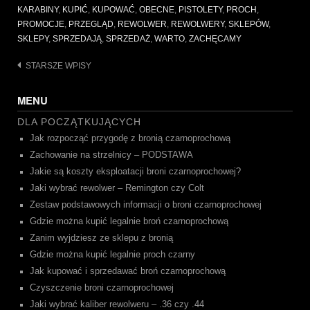
KARABINY
,
KUPIĆ
,
KUPOWAĆ
,
OBECNE
,
PISTOLETY
,
PROCH
,
PROMOCJE
,
PRZEGLĄD
,
REWOLWER
,
REWOLWERY
,
SKLEPÓW
,
SKLEPY
,
SPRZEDAJĄ
,
SPRZEDAŻ
,
WARTO
,
ZACHĘCAMY
Nawigacja
STARSZE WPISY
po
MENU
wpisach
DLA POCZĄTKUJĄCYCH
Jak rozpocząć przygodę z bronią czarnoprochową
Zachowanie na strzelnicy – PODSTAWA
Jakie są koszty eksploatacji broni czarnoprochowej?
Jaki wybrać rewolwer – Remington czy Colt
Zestaw podstawowych informacji o broni czarnoprochowej
Gdzie można kupić legalnie broń czarnoprochową
Zanim wyjdziesz ze sklepu z bronią
Gdzie można kupić legalnie proch czarny
Jak kupować i sprzedawać broń czarnoprochową
Czyszczenie broni czarnoprochowej
Jaki wybrać kaliber rewolweru – .36 czy .44