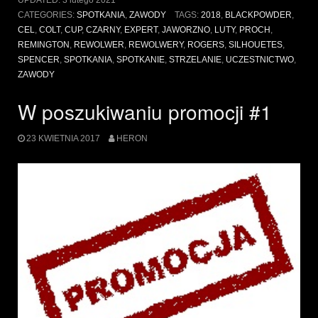
UPDATED:
3 lutego 2021
2018
CATEGORIES:
SPOTKANIA
,
ZAWODY
TAGS:
2018
,
BLACKPOWDER
,
(17
CEL
,
COLT
,
CUP
,
CZARNY
,
EXPERT
,
JAWORZNO
,
LUTY
,
PROCH
,
lutego
REMINGTON
,
REWOLWER
,
REWOLWERY
,
ROGERS
,
SILHOUETES
,
2018)”
SPENCER
,
SPOTKANIA
,
SPOTKANIE
,
STRZELANIE
,
UCZESTNICTWO
,
ZAWODY
W poszukiwaniu promocji #1
23 KWIETNIA 2017
HERON